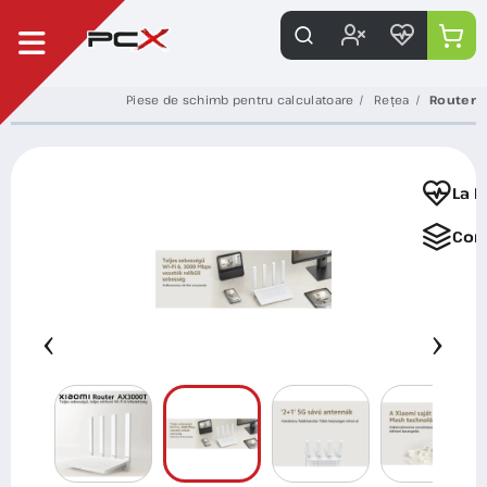
Piese de schimb pentru calculatoare
Rețea
Router
La F
Com