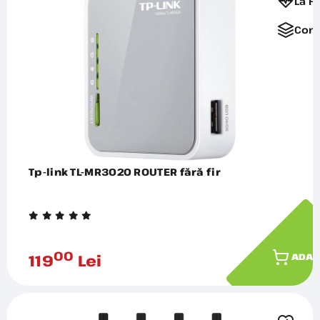
La F
Comp
Tp-link TL-MR3020 ROUTER fără fir
00
119
Lei
ADAU