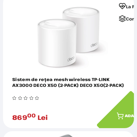
La F
Comp
Sistem de rețea mesh wireless TP-LINK
AX3000 DECO X50 (2-PACK) DECO X50(2-PACK)
00
869
Lei
ADAU