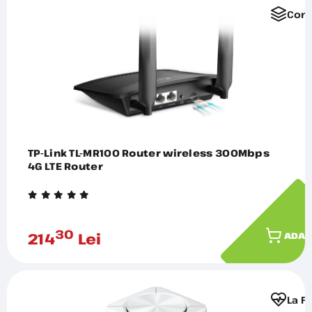
Comp
TP-Link TL-MR100 Router wireless 300Mbps
4G LTE Router
30
214
Lei
ADAU
La F