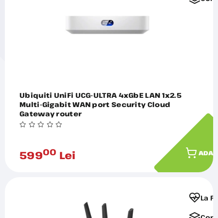
Ubiquiti UniFi UCG-ULTRA 4xGbE LAN 1x2.5
Multi-Gigabit WAN port Security Cloud
Gateway router
00
599
Lei
ADAU
La F
Comp