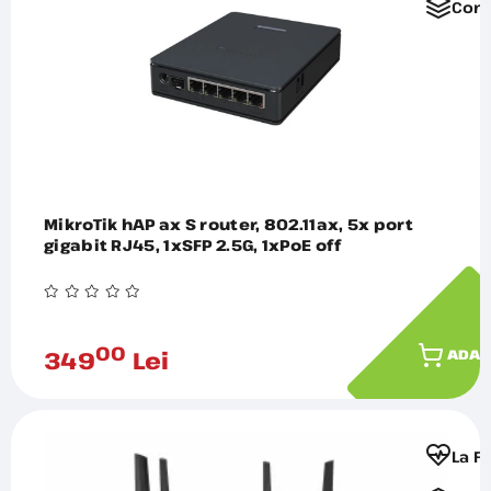
Comp
MikroTik hAP ax S router, 802.11ax, 5x port
gigabit RJ45, 1xSFP 2.5G, 1xPoE off
00
349
Lei
ADAU
La F