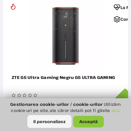
La F
Comp
ZTE G5 Ultra Gaming Negru G5 ULTRA GAMING
Gestionarea cookie-urilor / cookie-urilor
Utilizăm
cookie-uri pe site, ale căror detalii pot fi găsite
aici
.
00
1 990
Lei
ADAU
Il personalizez
Acceptă