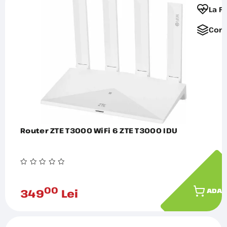
La F
Comp
Router ZTE T3000 WiFi 6 ZTE T3000 IDU
00
349
Lei
ADAU