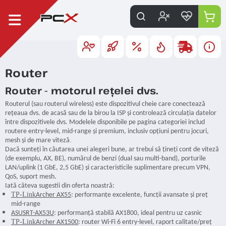
Router
Router - motorul rețelei dvs.
Routerul
(sau routerul wireless) este dispozitivul cheie care conectează
rețeaua dvs. de acasă sau de la birou la ISP și controlează circulația datelor
între dispozitivele dvs.
Modelele disponibile pe pagina categoriei includ
routere entry-level, mid-range și premium, inclusiv opțiuni pentru jocuri,
.
mesh și de mare viteză
Dacă sunteți în căutarea unei alegeri bune, ar trebui să țineți cont de viteză
(de exemplu, AX, BE), numărul de benzi (dual sau multi-band), porturile
LAN/uplink (1 GbE, 2,5 GbE) și caracteristicile suplimentare precum VPN,
QoS, suport mesh.
Iată câteva sugestii din oferta noastră:
TP-Link
Archer AX55
: performanțe excelente, funcții avansate și preț
mid-range
ASUS
RT-AX53U
: performanță stabilă AX1800, ideal pentru uz casnic
TP-Link
Archer AX1500
: router Wi-Fi 6 entry-level, raport calitate/preț