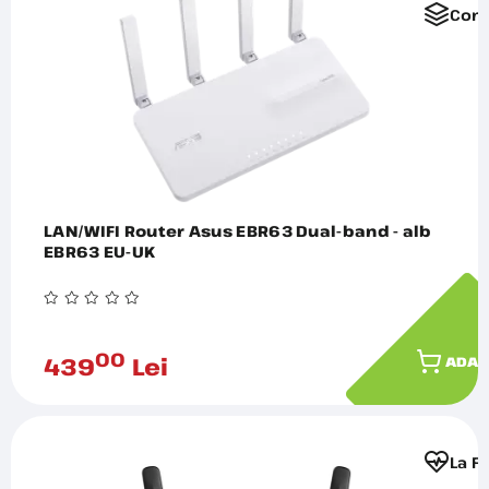
Comp
LAN/WIFI Router Asus EBR63 Dual-band - alb
EBR63 EU-UK
00
439
Lei
ADAU
La F