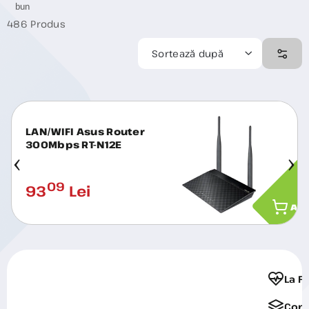
bun
486 Produs
Sortează după
LAN/WIFI Asus Router
300Mbps RT-N12E
09
93
Lei
ADA
La F
Comp