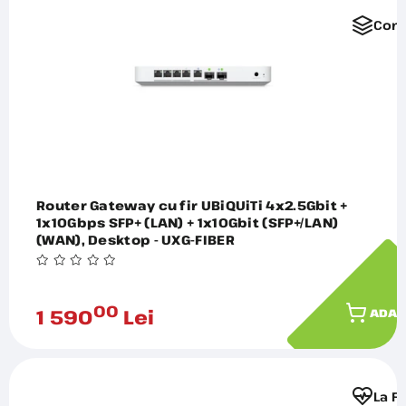
Comp
Router Gateway cu fir UBiQUiTi 4x2.5Gbit +
1x10Gbps SFP+ (LAN) + 1x10Gbit (SFP+/LAN)
(WAN), Desktop - UXG-FIBER
00
1 590
Lei
ADAU
La F