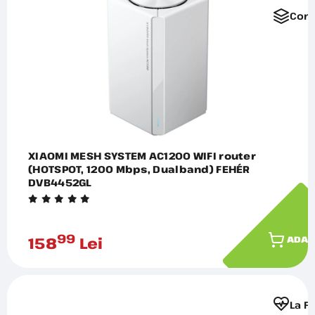
Comp
XIAOMI MESH SYSTEM AC1200 WIFI router
(HOTSPOT, 1200 Mbps, Dualband) FEHÉR
DVB4452GL
99
158
Lei
ADAU
La F