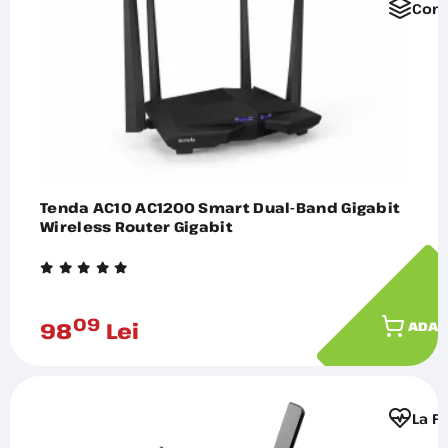
Comp
Tenda AC10 AC1200 Smart Dual-Band Gigabit
Wireless Router Gigabit
09
98
Lei
ADAU
La F