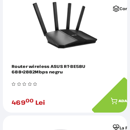
Comp
Router wireless ASUS RT-BE58U
688+2882Mbps negru
00
469
Lei
ADAU
La F