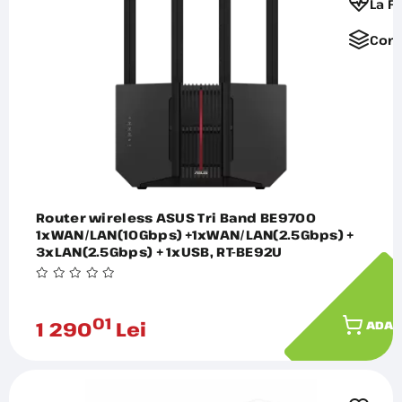
La F
Comp
Router wireless ASUS Tri Band BE9700
1xWAN/LAN(10Gbps) +1xWAN/LAN(2.5Gbps) +
3xLAN(2.5Gbps) + 1xUSB, RT-BE92U
01
1 290
Lei
ADAU