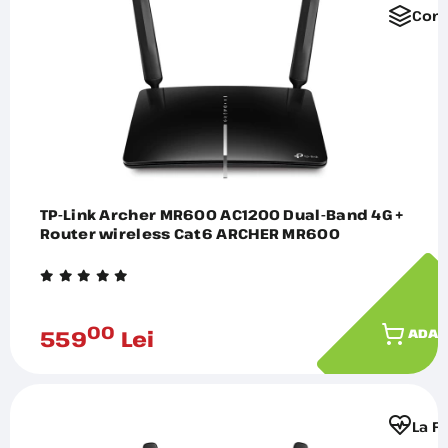
Comp
TP-Link Archer MR600 AC1200 Dual-Band 4G +
Router wireless Cat6 ARCHER MR600
00
559
Lei
ADAU
La F