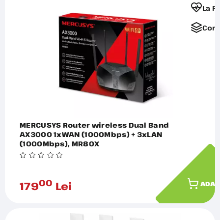
La F
Comp
MERCUSYS Router wireless Dual Band
AX3000 1xWAN (1000Mbps) + 3xLAN
(1000Mbps), MR80X
00
179
Lei
ADAU