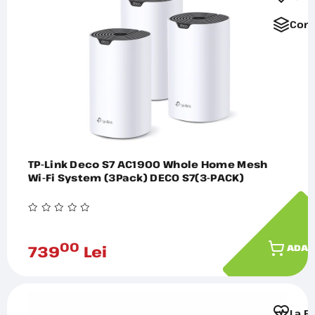
Comp
TP-Link Deco S7 AC1900 Whole Home Mesh
Wi-Fi System (3Pack) DECO S7(3-PACK)
00
739
Lei
ADAU
La F