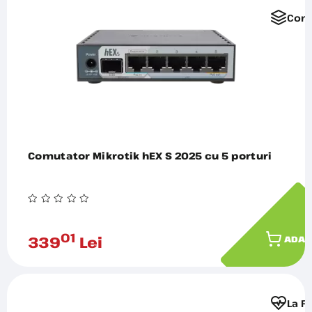
Comp
Comutator Mikrotik hEX S 2025 cu 5 porturi
01
339
Lei
ADAU
La F