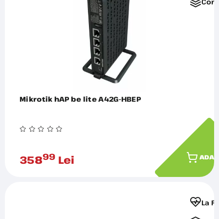
Comp
Mikrotik hAP be lite A42G-HBEP
99
358
Lei
ADAU
La F