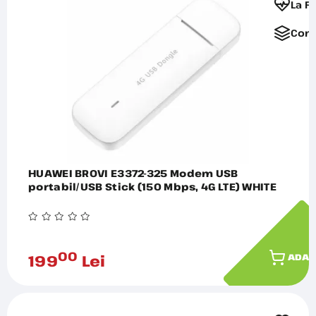
La F
Comp
HUAWEI BROVI E3372-325 Modem USB
portabil/USB Stick (150 Mbps, 4G LTE) WHITE
00
199
Lei
ADAU