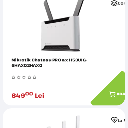
Comp
Mikrotik Chateau PRO ax H53UIG-
5HAXQ2HAXQ
00
849
Lei
ADAU
La F