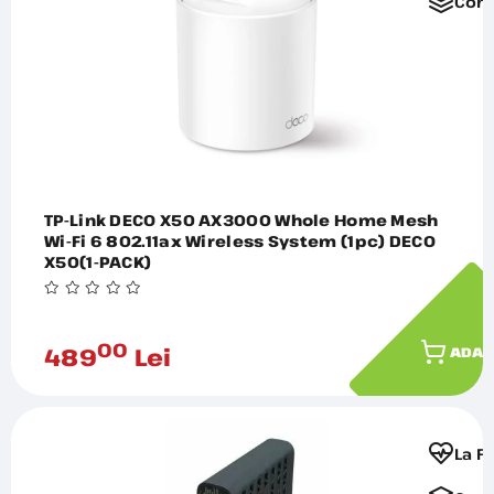
Comp
TP-Link DECO X50 AX3000 Whole Home Mesh
Wi-Fi 6 802.11ax Wireless System (1pc) DECO
X50(1-PACK)
00
489
Lei
ADAU
La F