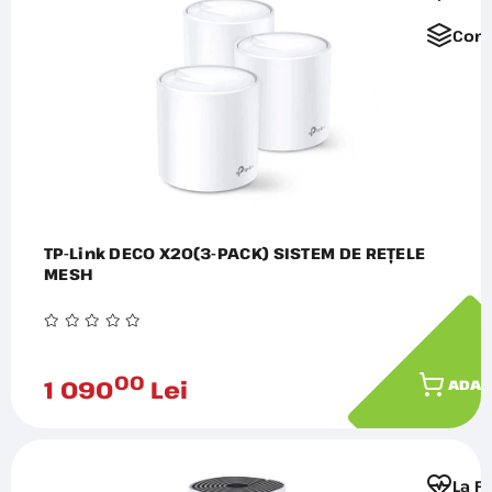
Comp
TP-Link DECO X20(3-PACK) SISTEM DE REȚELE
MESH
00
1 090
Lei
ADAU
La F