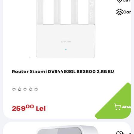
Comp
Router Xiaomi DVB4493GL BE3600 2.5G EU
00
259
Lei
ADAU