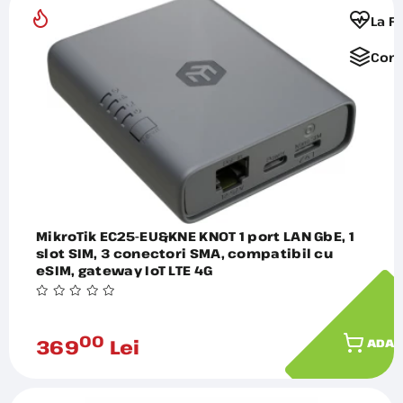
La F
Comp
MikroTik EC25-EU&KNE KNOT 1 port LAN GbE, 1
slot SIM, 3 conectori SMA, compatibil cu
eSIM, gateway IoT LTE 4G
00
369
Lei
ADAU