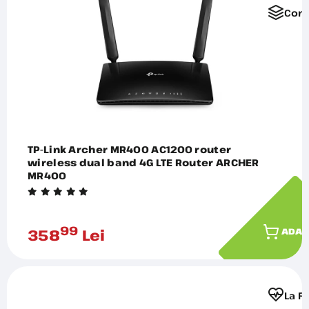
Comp
TP-Link Archer MR400 AC1200 router
wireless dual band 4G LTE Router ARCHER
MR400
99
358
Lei
ADAU
La F