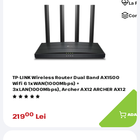
La F
Comp
TP-LINK Wireless Router Dual Band AX1500
Wifi 6 1xWAN(1000Mbps) +
3xLAN(1000Mbps), Archer AX12 ARCHER AX12
00
219
Lei
ADAU