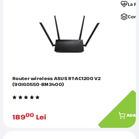
La F
Comp
Router wireless ASUS RT-AC1200 V2
(90IG0550-BM3400)
00
189
Lei
ADAU