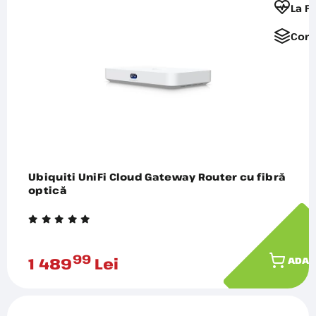
La F
Comp
Ubiquiti UniFi Cloud Gateway Router cu fibră
optică
99
1 489
Lei
ADAU