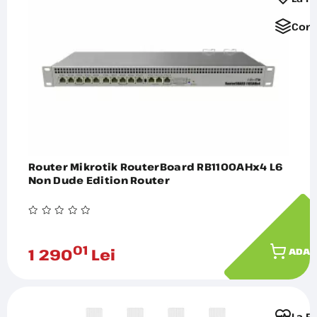
Comp
Router Mikrotik RouterBoard RB1100AHx4 L6
Non Dude Edition Router
01
1 290
Lei
ADAU
La F