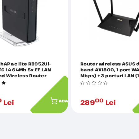
 hAP ac lite RB952Ui-
Router wireless ASUS 
C L4 64Mb 5x FE LAN
band AX1800, 1 port W
nd Wireless Router
Mbps) + 3 porturi LAN 
-5AC2ND-TC
Mbps) + 1 port USB, RT
0
00
Lei
289
Lei
ADAUGĂ ÎN COȘ