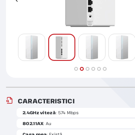
CARACTERISTICI
2.4GHz viteză
: 574 Mbps
802.11AX
: Au
Casa mea
: Există