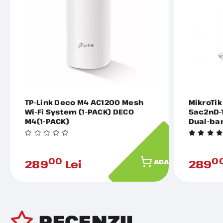
TP-Link Deco M4 AC1200 Mesh
MikroTik
Wi-Fi System (1-PACK) DECO
5ac2nD-T
M4(1-PACK)
Dual-ba
RB952UI
00
0
289
Lei
289
ADAUGĂ ÎN COȘ
RECENZII