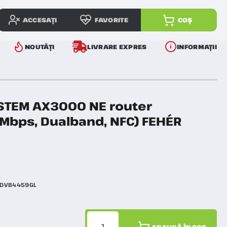
ACCESAȚI
FAVORITE
COȘ
NOUTĂȚI
LIVRARE EXPRES
INFORMAȚII
STEM AX3000 NE router
Mbps, Dualband, NFC) FEHÉR
DVB4459GL
ADAUGĂ ÎN COȘ