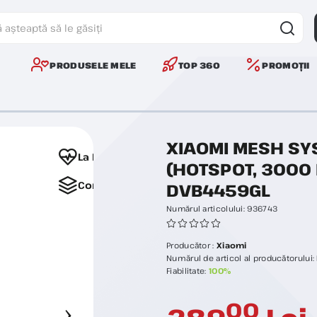
PRODUSELE MELE
TOP 360
PROMOȚII
XIAOMI MESH SY
La Favorite
(HOTSPOT, 3000 
Comparați
DVB4459GL
Numărul articolului:
936743
Producător :
Xiaomi
Numărul de articol al producătorului:
Fiabilitate:
100%
00