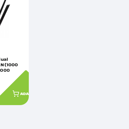
dual
AN (1000
(1000
-AX1800U
ADAUGĂ ÎN COȘ