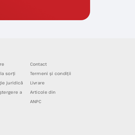
re
Contact
la sorți
Termeni și condiții
ie juridică
Livrare
ștergere a
Articole din
ANPC