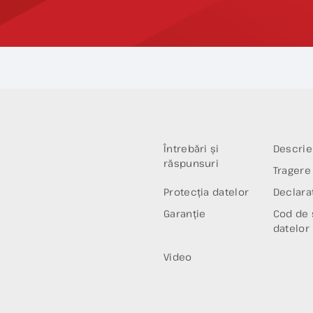
Întrebări și
Descrie
răspunsuri
Tragere 
Protecția datelor
Declaraț
Garanție
Cod de 
datelor
Video