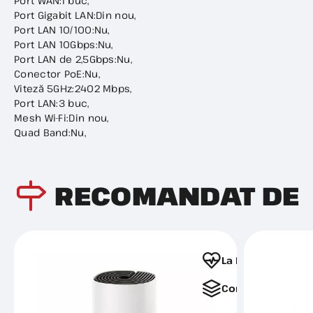
Port WAN:1 buc,
Port Gigabit LAN:Din nou,
Port LAN 10/100:Nu,
Port LAN 10Gbps:Nu,
Port LAN de 2,5Gbps:Nu,
Conector PoE:Nu,
Viteză 5GHz:2402 Mbps,
Port LAN:3 buc,
Mesh Wi-Fi:Din nou,
Quad Band:Nu,
RECOMANDAT DE
La Favorite
Comparați