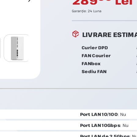
289
Lei
Garanție:
24 Luna
LIVRARE ESTIM
Curier DPD
FAN Courier
FANbox
Sediu FAN
Port LAN 10/100
: Nu
Port LAN 10Gbps
: Nu
Port LAN de 2,5Gbps
: N