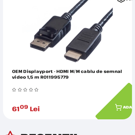
OEM Displayport - HDMI M/M cablu de semnal
video 1,5 m RO11995779
09
61
Lei
ADAU