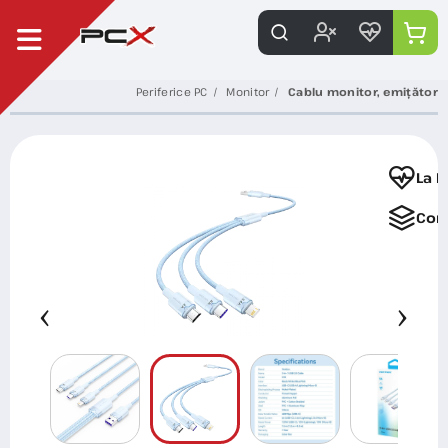
Periferice PC
Monitor
Cablu monitor, emițător
La F
Com