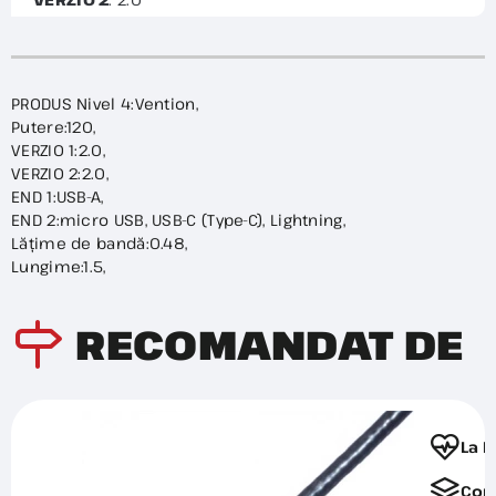
PRODUS Nivel 4:Vention,
Putere:120,
VERZIO 1:2.0,
VERZIO 2:2.0,
END 1:USB-A,
END 2:micro USB, USB-C (Type-C), Lightning,
Lățime de bandă:0.48,
Lungime:1.5,
RECOMANDAT DE
La F
Com