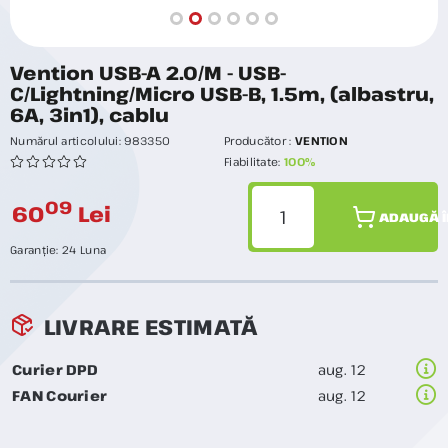
Vention USB-A 2.0/M - USB-
C/Lightning/Micro USB-B, 1.5m, (albastru,
6A, 3in1), cablu
Numărul articolului:
983350
Producător :
VENTION
Fiabilitate:
100%
09
60
Lei
ADAUGĂ Î
Garanție:
24 Luna
LIVRARE ESTIMATĂ
Curier DPD
aug. 12
FAN Courier
aug. 12