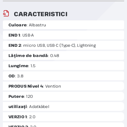
CARACTERISTICI
Culoare
: Albastru
END 1
: USB-A
END 2
: micro USB, USB-C (Type-C), Lightning
Lățime de bandă
: 0.48
Lungime
: 1.5
OD
: 3.8
PRODUS Nivel 4
: Vention
Putere
: 120
utilizați
: Adatkábel
VERZIO 1
: 2.0
VERZIO 2
: 2.0