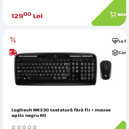
00
129
Lei
ADAU
La F
Comp
Logitech MK330 tastatură fără fir + mouse
optic negru RO