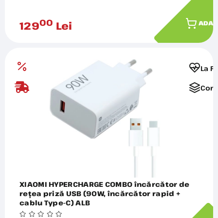
00
129
Lei
ADAU
La F
Comp
XIAOMI HYPERCHARGE COMBO încărcător de
rețea priză USB (90W, încărcător rapid +
cablu Type-C) ALB