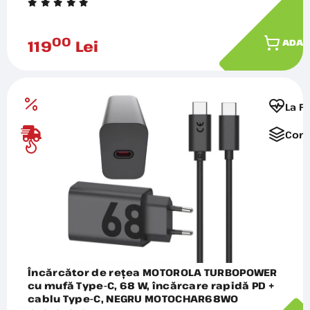
00
119
Lei
ADAU
La F
Comp
Încărcător de rețea MOTOROLA TURBOPOWER
cu mufă Type-C, 68 W, încărcare rapidă PD +
cablu Type-C, NEGRU MOTOCHAR68WO