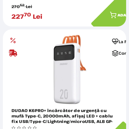
52
270
Lei
70
227
Lei
ADAU
La F
Comp
DUDAO K6PRO+ încărcător de urgență cu
mufă Type-C, 20000mAh, afișaj LED + cablu
fix USB/Type-C/Lightning/microUSB, ALB GP-
190674