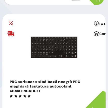
La F
Comp
PRC scrisoare albă bază neagră PRC
maghiară tastatura autocolant
KBMATRICAHUFF