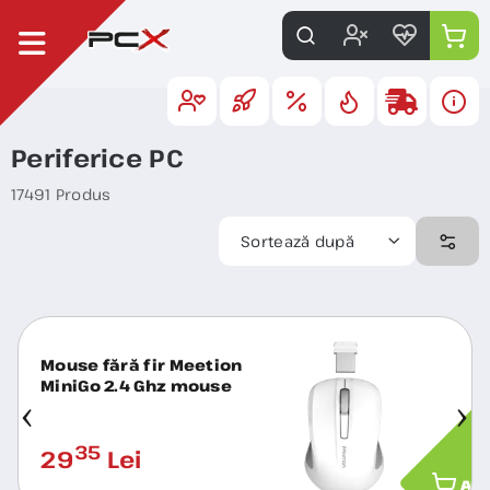
Periferice PC
17491 Produs
Sortează după
Mouse fără fir Meetion
MiniGo 2.4 Ghz mouse
fără fir alb
MINIGOWHITE
35
29
Lei
ADA