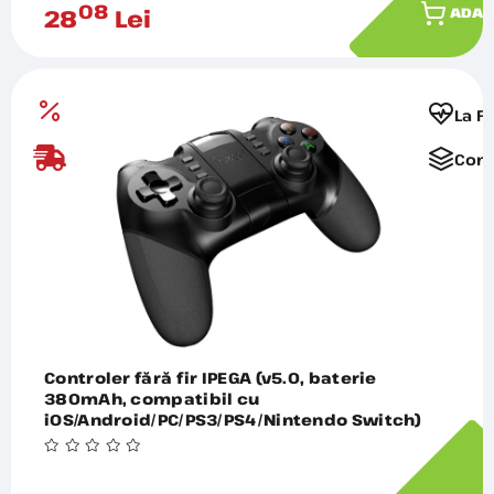
08
28
Lei
ADAU
La F
Comp
Controler fără fir IPEGA (v5.0, baterie
380mAh, compatibil cu
iOS/Android/PC/PS3/PS4/Nintendo Switch)
BLACK PG-9076