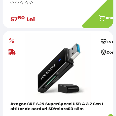
50
57
Lei
ADAU
La F
Comp
Axagon CRE-S2N SuperSpeed USB-A 3.2 Gen 1
cititor de carduri SD/microSD slim