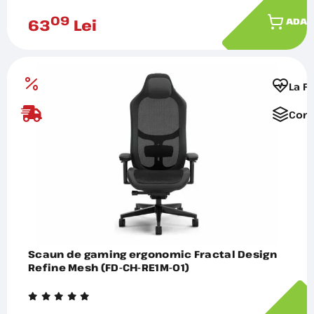
09
63
Lei
ADAU
La F
Comp
Scaun de gaming ergonomic Fractal Design
Refine Mesh (FD-CH-RE1M-01)