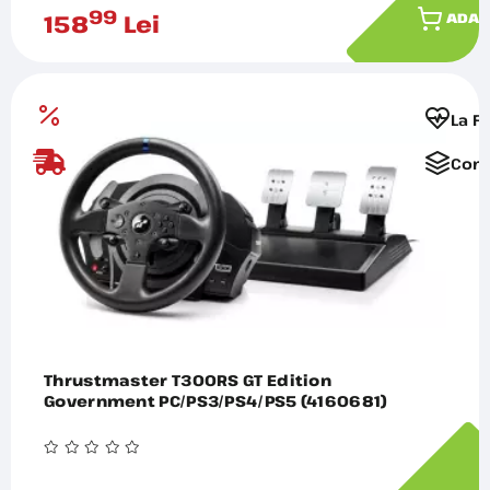
99
158
Lei
ADAU
La F
Comp
Thrustmaster T300RS GT Edition
Government PC/PS3/PS4/PS5 (4160681)