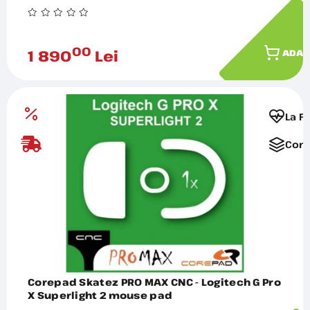
00
1 890
Lei
ADAU
La F
Comp
Corepad Skatez PRO MAX CNC - Logitech G Pro
X Superlight 2 mouse pad