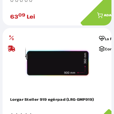
09
63
Lei
ADAU
La F
Comp
Lorgar Steller 919 egérpad (LRG-GMP919)