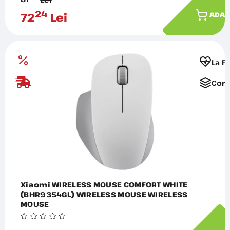
24
72
Lei
ADAU
La F
Comp
Xiaomi WIRELESS MOUSE COMFORT WHITE
(BHR9354GL) WIRELESS MOUSE WIRELESS
MOUSE