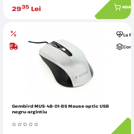
35
29
Lei
ADAU
La F
Comp
Gembird MUS-4B-01-BS Mouse optic USB
negru-argintiu