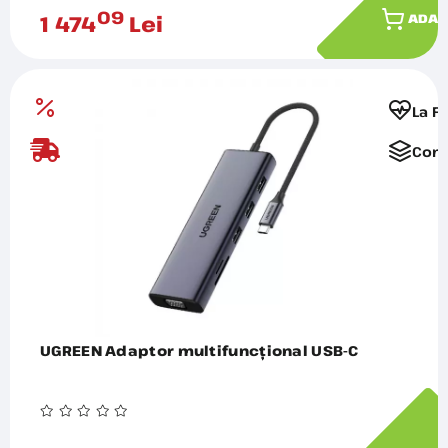
09
1 474
Lei
ADAU
La F
Comp
UGREEN Adaptor multifuncțional USB-C