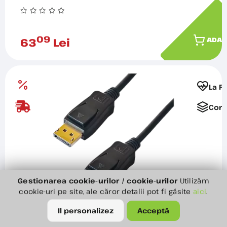
09
63
Lei
ADAU
La F
Comp
Gestionarea cookie-urilor / cookie-urilor
Utilizăm
cookie-uri pe site, ale căror detalii pot fi găsite
aici
.
Yenkee YVC1 Cablu DISPLAYPORT, 2M
Il personalizez
Acceptă