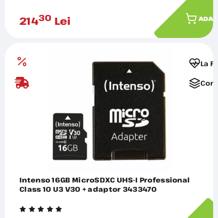
30
214
Lei
ADAU
La F
Comp
Intenso 16GB MicroSDXC UHS-I Professional
Class 10 U3 V30 + adaptor 3433470