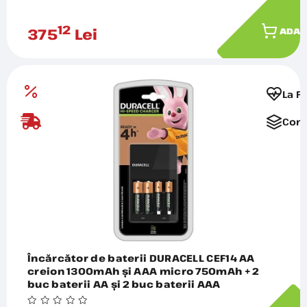
12
375
Lei
ADAU
La F
Comp
Încărcător de baterii DURACELL CEF14 AA
creion 1300mAh și AAA micro 750mAh + 2
buc baterii AA și 2 buc baterii AAA
10PP050044