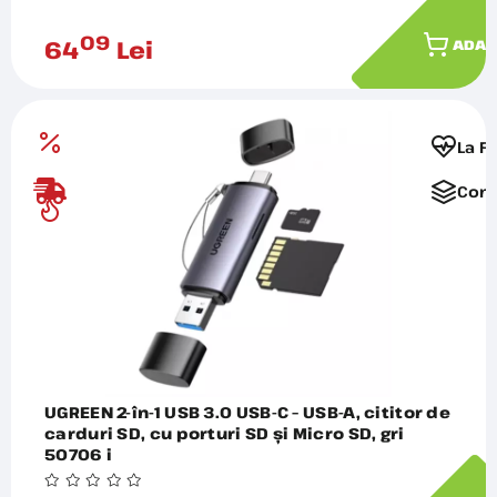
09
64
Lei
ADAU
La F
Comp
UGREEN 2-în-1 USB 3.0 USB-C – USB-A, cititor de
carduri SD, cu porturi SD și Micro SD, gri
50706 i