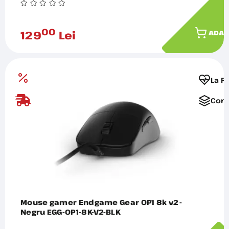
00
129
Lei
ADAU
La F
Comp
Mouse gamer Endgame Gear OP1 8k v2 -
Negru EGG-OP1-8K-V2-BLK