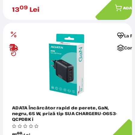
09
13
Lei
ADAU
La F
Comp
ADATA Încărcător rapid de perete, GaN,
negru, 65 W, priză tip SUA CHARGERU-0653-
QCPDBK i
88
81
Lei