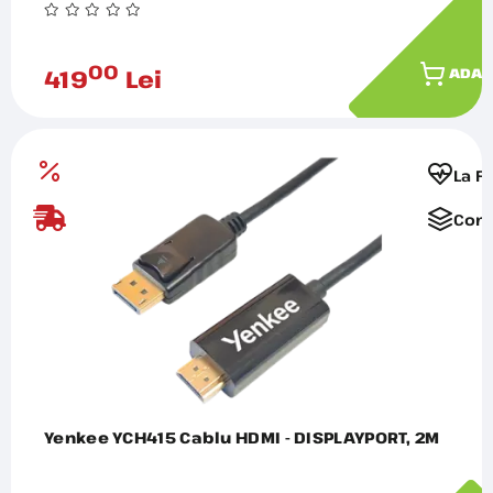
00
419
Lei
ADAU
La F
Comp
Yenkee YCH415 Cablu HDMI - DISPLAYPORT, 2M