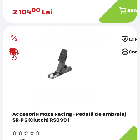
00
2 104
Lei
ADAU
La F
Comp
Accesoriu Moza Racing – Pedală de ambreiaj
SR-P 2 (Clutch) RS099 i