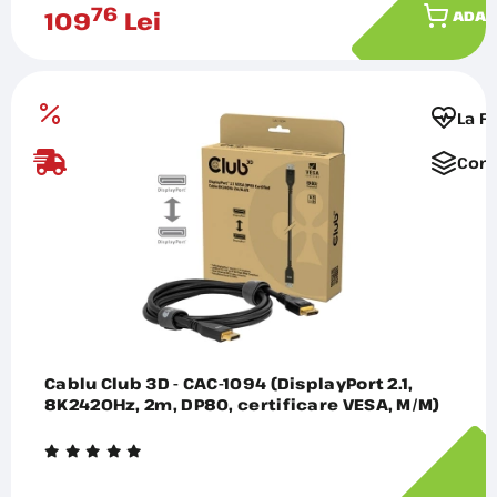
76
109
Lei
ADAU
La F
Comp
Cablu Club 3D - CAC-1094 (DisplayPort 2.1,
8K2420Hz, 2m, DP80, certificare VESA, M/M)