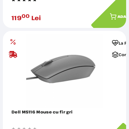
00
119
Lei
ADAU
La F
Comp
Dell MS116 Mouse cu fir gri