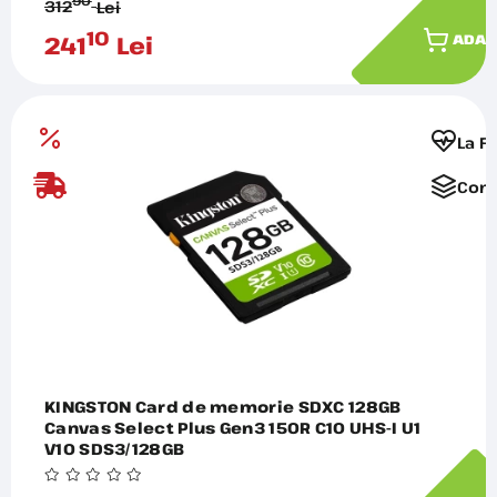
90
312
Lei
10
241
Lei
ADAU
La F
Comp
KINGSTON Card de memorie SDXC 128GB
Canvas Select Plus Gen3 150R C10 UHS-I U1
V10 SDS3/128GB