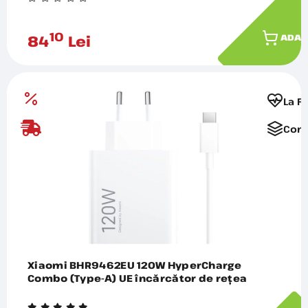
10
84
Lei
ADAU
La F
Comp
Xiaomi BHR9462EU 120W HyperCharge
Combo (Type-A) UE încărcător de rețea