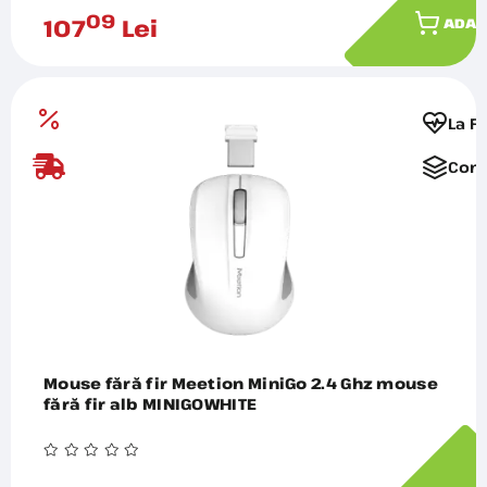
09
107
Lei
ADAU
La F
Comp
Mouse fără fir Meetion MiniGo 2.4 Ghz mouse
fără fir alb MINIGOWHITE