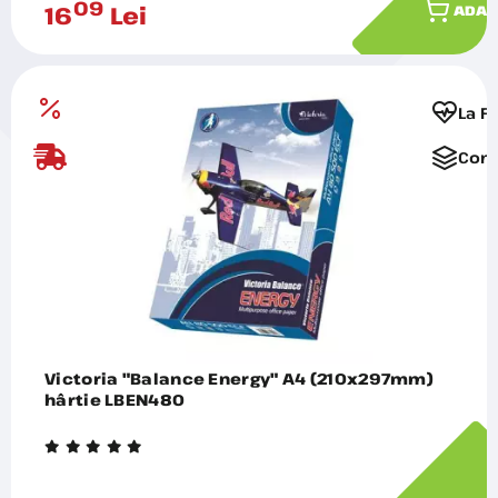
09
16
Lei
ADAU
La F
Comp
Victoria "Balance Energy" A4 (210x297mm)
hârtie LBEN480