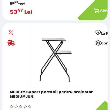
27
57
Lei
47
53
Lei
ADAU
La F
Comp
MEDIUM Suport portabil pentru proiector
MEDIUMJUNI