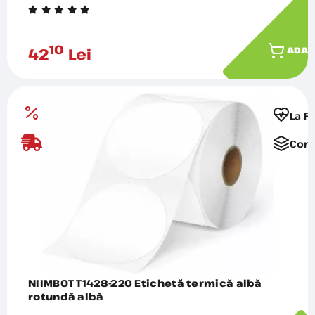
10
42
Lei
ADAU
La F
Comp
NIIMBOT T1428-220 Etichetă termică albă
rotundă albă