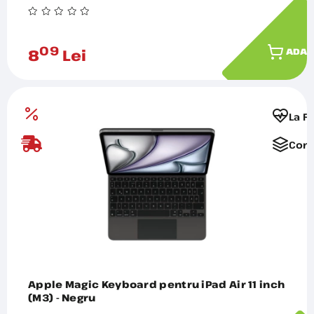
09
8
Lei
ADAU
La F
Comp
Apple Magic Keyboard pentru iPad Air 11 inch
(M3) - Negru