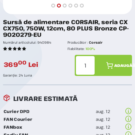
Sursă de alimentare CORSAIR, seria CX
CX750, 750W, 12cm, 80 PLUS Bronze CP-
9020279-EU
Numărul articolului:
940984
Producător :
Corsair
Fiabilitate:
100%
00
369
Lei
ADAUGĂ Î
Garanție:
24 Luna
LIVRARE ESTIMATĂ
Curier DPD
aug. 12
FAN Courier
aug. 12
FANbox
aug. 12
Sediu FAN
aug. 12