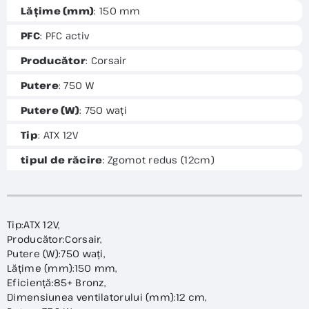
Lățime (mm)
: 150 mm
PFC
: PFC activ
Producător
: Corsair
Putere
: 750 W
Putere (W)
: 750 wați
Tip
: ATX 12V
tipul de răcire
: Zgomot redus (12cm)
Tip:ATX 12V,
Producător:Corsair,
Putere (W):750 wați,
Lățime (mm):150 mm,
Eficiență:85+ Bronz,
Dimensiunea ventilatorului (mm):12 cm,