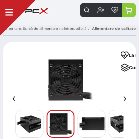
e alimentare, Sursă de alimentare neîntreruptibilă
Alimentare de calitate
La F
Com