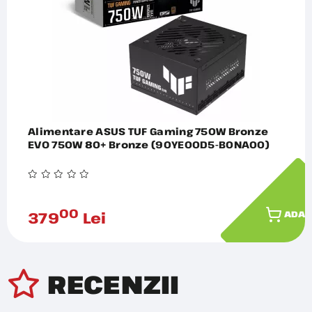
Alimentare ASUS TUF Gaming 750W Bronze
EVO 750W 80+ Bronze (90YE00D5-B0NA00)
00
379
Lei
ADAU
RECENZII