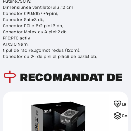
Putere:750 W,
Dimensiunea ventilatorului:12 cm,
Conector CPU:1db 4+4-pini,
Conector Sata:3 db,
Conector PCI-e 6+2 pini:3 db,
Conector Molex cu 4 pini:2 db,
PFC:PFC activ,
ATX3.0:Nem,
tipul de răcire:Zgomot redus (12cm),
Conector cu 24 de pini al plăcii de bază:1 db,
RECOMANDAT DE
La F
Com