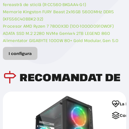
fereastră de sticlă (R-CC560-BKGAA4-G-1)
Memorie Kingston FURY Beast 2x16GB 5600MHz DDR5
(KF556C40BBK2-32)
Procesor AMD Ryzen 7 7800X3D (100-100000910WOF)
ADATA SSD M.2 2280 NVMe Gen4x4 2TB LEGEND 860
Alimentator GIGABYTE 1000W 80+ Gold Modular, Gen 5.0
I configura
RECOMANDAT DE
La F
Com