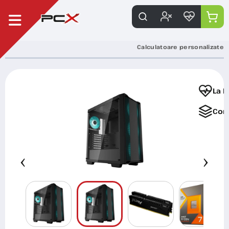
Calculatoare personalizate
La F
Com