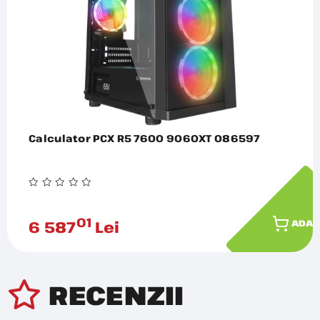
Calculator PCX R5 7600 9060XT 086597
01
6 587
Lei
ADAU
RECENZII