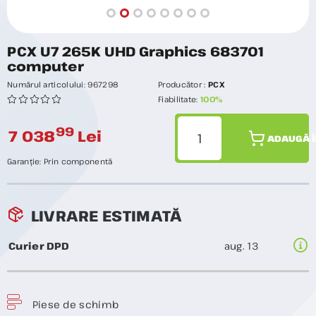
PCX U7 265K UHD Graphics 683701
computer
Numărul articolului:
967298
Producător :
PCX
Fiabilitate:
100%
99
7 038
Lei
ADAUGĂ Î
Garanție:
Prin componentă
LIVRARE ESTIMATĂ
Curier DPD
aug. 13
Piese de schimb