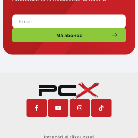
Mă abonez
Întrebări și răspunsuri