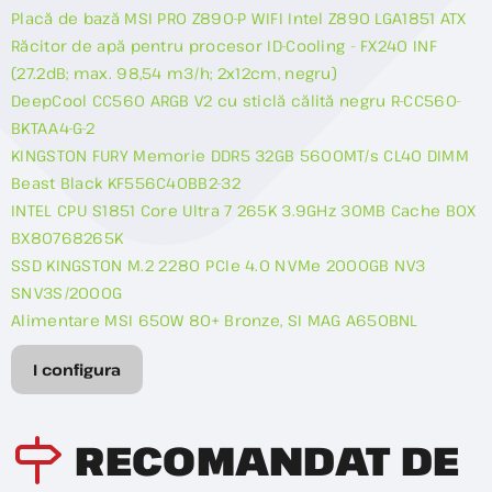
Placă de bază MSI PRO Z890-P WIFI Intel Z890 LGA1851 ATX
Răcitor de apă pentru procesor ID-Cooling - FX240 INF
(27.2dB; max. 98,54 m3/h; 2x12cm, negru)
DeepCool CC560 ARGB V2 cu sticlă călită negru R-CC560-
BKTAA4-G-2
KINGSTON FURY Memorie DDR5 32GB 5600MT/s CL40 DIMM
Beast Black KF556C40BB2-32
INTEL CPU S1851 Core Ultra 7 265K 3.9GHz 30MB Cache BOX
BX80768265K
SSD KINGSTON M.2 2280 PCIe 4.0 NVMe 2000GB NV3
SNV3S/2000G
Alimentare MSI 650W 80+ Bronze, SI MAG A650BNL
I configura
RECOMANDAT DE