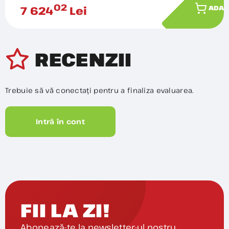
02
7 624
Lei
ADAU
RECENZII
Trebuie să vă conectați pentru a finaliza evaluarea.
Intră în cont
FII LA ZI!
Abonează-te la newsletter-ul nostru