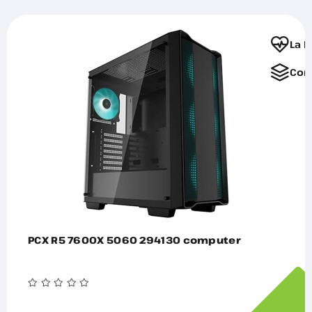
La F
Com
PCX R5 7600X 5060 294130 computer