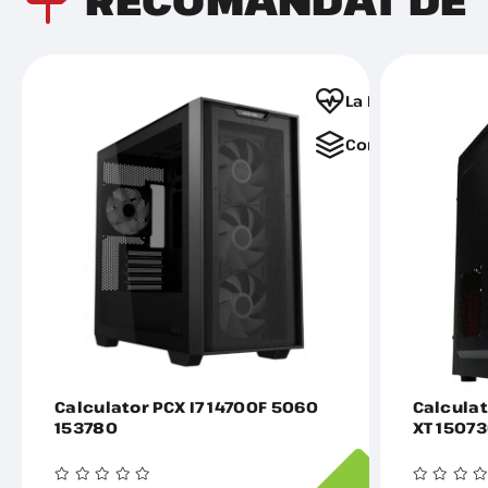
La Favorite
Comparați
Calculator PCX I7 14700F 5060
Calcula
153780
XT 1507