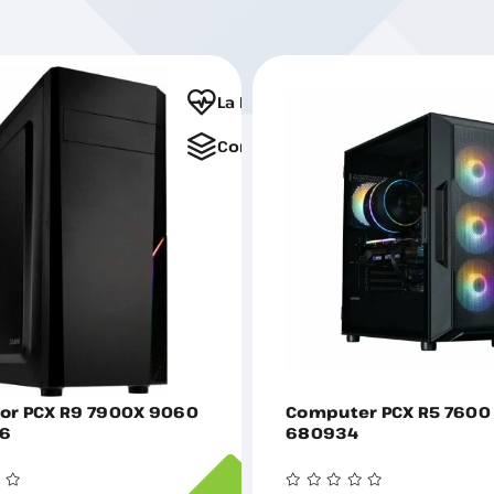
La Favorite
Comparați
tor PCX R9 7900X 9060
Computer PCX R5 7600
36
680934