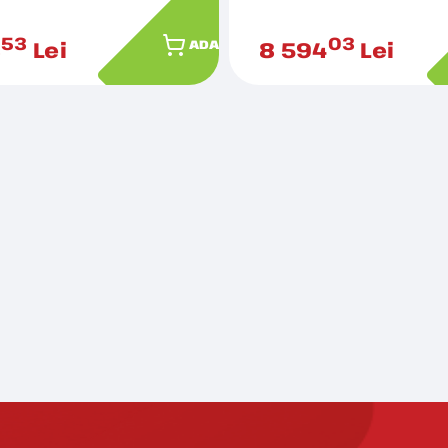
53
03
8
Lei
8 594
Lei
ADAUGĂ ÎN COȘ