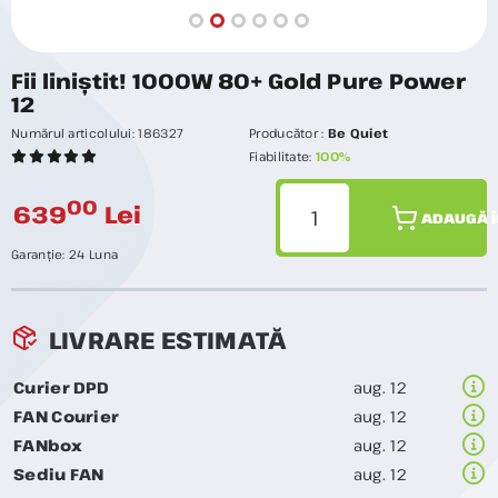
Fii liniștit! 1000W 80+ Gold Pure Power
12
Numărul articolului:
186327
Producător :
Be Quiet
Fiabilitate:
100%
00
639
Lei
ADAUGĂ Î
Garanție:
24 Luna
LIVRARE ESTIMATĂ
Curier DPD
aug. 12
FAN Courier
aug. 12
FANbox
aug. 12
Sediu FAN
aug. 12