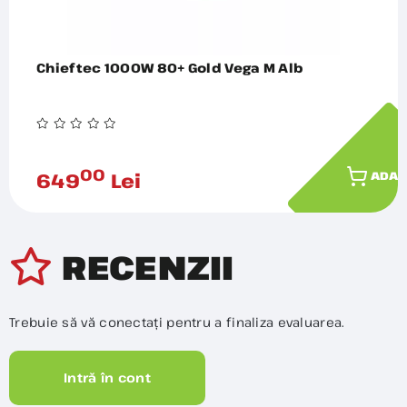
Chieftec 1000W 80+ Gold Vega M Alb
00
649
Lei
ADAU
RECENZII
Trebuie să vă conectați pentru a finaliza evaluarea.
Intră în cont