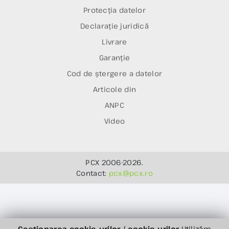
Protecția datelor
Declarație juridică
Livrare
Garanție
Cod de ștergere a datelor
Articole din
ANPC
Video
PCX 2006-2026.
Contact:
pcx@pcx.ro
Gestionarea cookie-urilor / cookie-urilor
Utilizăm