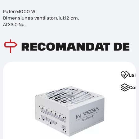
Putere:1000 W,
Dimensiunea ventilatorului:12 cm,
ATX3.0:Nu,
RECOMANDAT DE
La F
Com