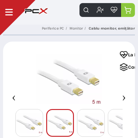
Periferice PC
Monitor
Cablu monitor, emițător
La F
Com