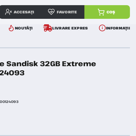
ACCESAȚI
FAVORITE
COȘ
NOUTĂȚI
LIVRARE EXPRES
INFORMAȚII
e Sandisk 32GB Extreme
124093
00124093