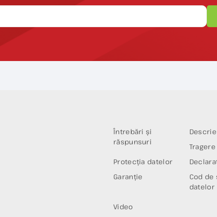
Întrebări și
Descrie
răspunsuri
Tragere 
Protecția datelor
Declaraț
Garanție
Cod de 
datelor
Video