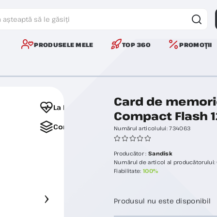
PRODUSELE MELE
TOP 360
PROMOȚII
Card de memori
La Favorite
Compact Flash 
Comparați
Numărul articolului:
734063
Producător :
Sandisk
Numărul de articol al producătorului:
Fiabilitate:
100%
Produsul nu este disponibil