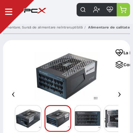
e alimentare, Sursă de alimentare neîntreruptibilă
Alimentare de calitate
La F
Com