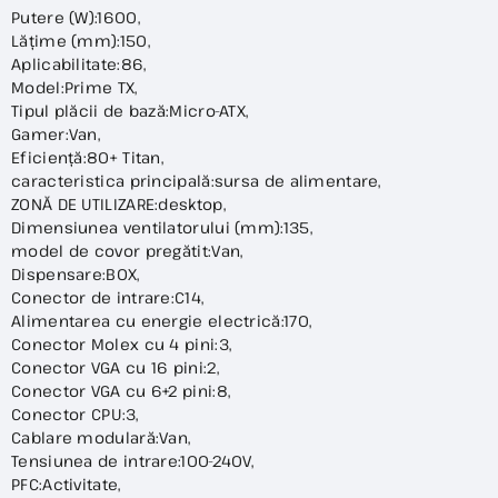
Putere (W):1600,
Lățime (mm):150,
Aplicabilitate:86,
Model:Prime TX,
Tipul plăcii de bază:Micro-ATX,
Gamer:Van,
Eficiență:80+ Titan,
caracteristica principală:sursa de alimentare,
ZONĂ DE UTILIZARE:desktop,
Dimensiunea ventilatorului (mm):135,
model de covor pregătit:Van,
Dispensare:BOX,
Conector de intrare:C14,
Alimentarea cu energie electrică:170,
Conector Molex cu 4 pini:3,
Conector VGA cu 16 pini:2,
Conector VGA cu 6+2 pini:8,
Conector CPU:3,
Cablare modulară:Van,
Tensiunea de intrare:100-240V,
PFC:Activitate,