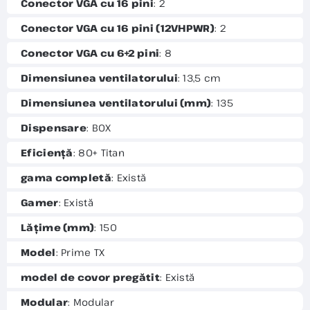
Conector VGA cu 16 pini
: 2
Conector VGA cu 16 pini (12VHPWR)
: 2
Conector VGA cu 6+2 pini
: 8
Dimensiunea ventilatorului
: 13,5 cm
Dimensiunea ventilatorului (mm)
: 135
Dispensare
: BOX
Eficiență
: 80+ Titan
gama completă
: Există
Gamer
: Există
Lățime (mm)
: 150
Model
: Prime TX
model de covor pregătit
: Există
Modular
: Modular