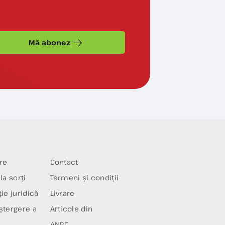
Mă abonez
re
Contact
la sorți
Termeni și condiții
ie juridică
Livrare
ștergere a
Articole din
ANPC