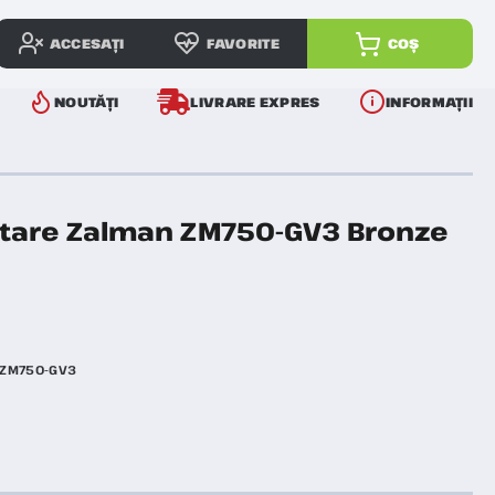
ACCESAȚI
FAVORITE
COȘ
NOUTĂȚI
LIVRARE EXPRES
INFORMAȚII
ntare Zalman ZM750-GV3 Bronze
ZM750-GV3