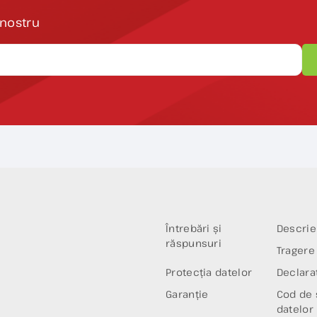
 nostru
Întrebări și
Descrie
răspunsuri
Tragere 
Protecția datelor
Declaraț
Garanție
Cod de 
datelor