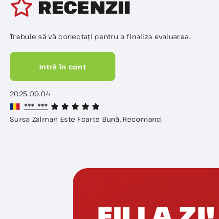
RECENZII
Trebuie să vă conectați pentru a finaliza evaluarea.
Intră în cont
2025.09.04
*** ***
Sursa Zalman Este Foarte Bună, Recomand.
FII LA ZI!