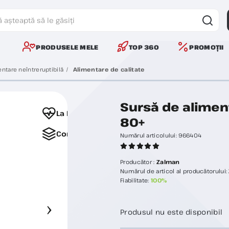
PRODUSELE MELE
TOP 360
PROMOȚII
ntare neîntreruptibilă
Alimentare de calitate
Sursă de alime
La Favorite
80+
Comparați
Numărul articolului:
966404
Producător :
Zalman
Numărul de articol al producătorului:
Fiabilitate:
100%
Produsul nu este disponibil