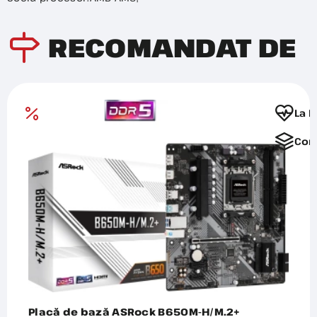
RECOMANDAT DE
La F
Com
Placă de bază ASRock B650M-H/M.2+