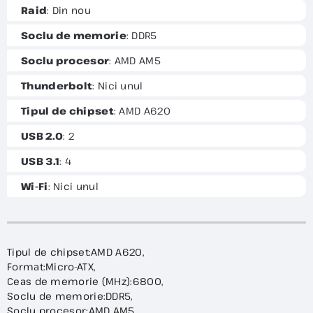
Raid
: Din nou
Soclu de memorie
: DDR5
Soclu procesor
: AMD AM5
Thunderbolt
: Nici unul
Tipul de chipset
: AMD A620
USB 2.0
: 2
USB 3.1
: 4
Wi-Fi
: Nici unul
Tipul de chipset:AMD A620,
Format:Micro-ATX,
Ceas de memorie (MHz):6800,
Soclu de memorie:DDR5,
Soclu procesor:AMD AM5,