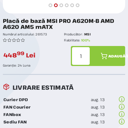
Placă de bază MSI PRO A620M-B AMD
A620 AM5 mATX
Numărul articolului:
261573
Producător :
MSI
Fiabilitate:
100%
99
448
Lei
ADAUGĂ Î
Garanție:
24 Luna
LIVRARE ESTIMATĂ
Curier DPD
aug. 13
FAN Courier
aug. 13
FANbox
aug. 13
Sediu FAN
aug. 13