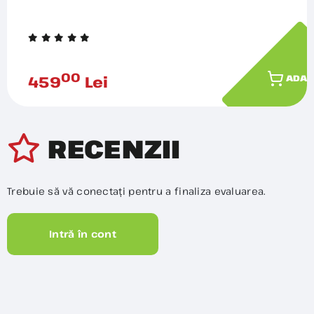
00
459
Lei
ADAU
RECENZII
Trebuie să vă conectați pentru a finaliza evaluarea.
Intră în cont