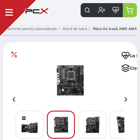
e de schimb pentru calculatoare
Placă de bază
Plăci de bază AMD AM5
La F
Com