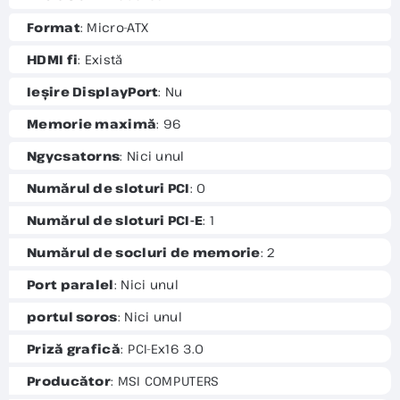
Format
: Micro-ATX
HDMI fi
: Există
Ieșire DisplayPort
: Nu
Memorie maximă
: 96
Ngycsatorns
: Nici unul
Numărul de sloturi PCI
: 0
Numărul de sloturi PCI-E
: 1
Numărul de socluri de memorie
: 2
Port paralel
: Nici unul
portul soros
: Nici unul
Priză grafică
: PCI-Ex16 3.0
Producător
: MSI COMPUTERS