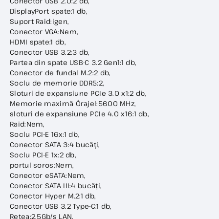
Conector USB 2.0:2 db,
DisplayPort spate:1 db,
Suport Raid:igen,
Conector VGA:Nem,
HDMI spate:1 db,
Conector USB 3.2:3 db,
Partea din spate USB-C 3.2 Gen1:1 db,
Conector de fundal M.2:2 db,
Soclu de memorie DDR5:2,
Sloturi de expansiune PCIe 3.0 x1:2 db,
Memorie maximă Órajel:5600 MHz,
sloturi de expansiune PCIe 4.0 x16:1 db,
Raid:Nem,
Soclu PCI-E 16x:1 db,
Conector SATA 3:4 bucăți,
Soclu PCI-E 1x:2 db,
portul soros:Nem,
Conector eSATA:Nem,
Conector SATA III:4 bucăți,
Conector Hyper M.2:1 db,
Conector USB 3.2 Type-C:1 db,
Rețea:2.5Gb/s LAN,