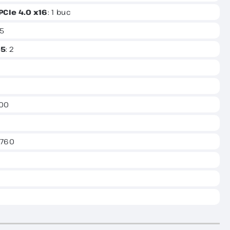
PCIe 4.0 x16
: 1 buc
R5
R5
: 2
700
 B760