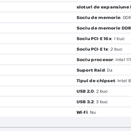
sloturi de expansiune 
Soclu de memorie
: DD
Soclu de memorie DD
Soclu PCI-E 16x
: 1 buc
Soclu PCI-E 1x
: 2 buc
Soclu procesor
: Intel 1
Suport Raid
: Da
Tipul de chipset
: Intel
USB 2.0
: 2 buc
USB 3.2
: 3 buc
Wi-Fi
: Nu