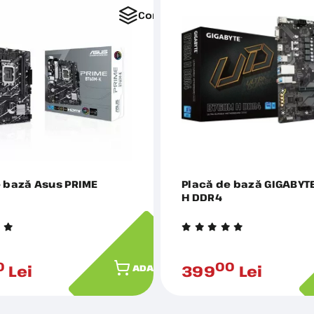
Comparați
e bază Asus PRIME
Placă de bază GIGABYT
K
H DDR4
0
00
Lei
399
Lei
ADAUGĂ ÎN COȘ