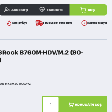
ACCESAȚI
FAVORITE
COȘ
NOUTĂȚI
LIVRARE EXPRES
INFORMAȚII
SRock B760M-HDV/M.2 (90-
)
90-MXBMJ0-A0UAYZ
ADAUGĂ ÎN COȘ