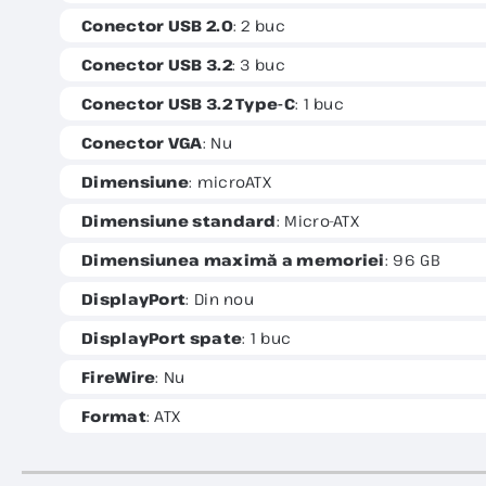
Conector USB 2.0
: 2 buc
Conector USB 3.2
: 3 buc
Conector USB 3.2 Type-C
: 1 buc
Conector VGA
: Nu
Dimensiune
: microATX
Dimensiune standard
: Micro-ATX
Dimensiunea maximă a memoriei
: 96 GB
DisplayPort
: Din nou
DisplayPort spate
: 1 buc
FireWire
: Nu
Format
: ATX