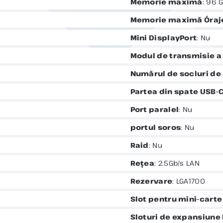
Memorie maximă
: 96 
Memorie maximă Óraj
Mini DisplayPort
: Nu
Modul de transmisie a 
Numărul de socluri d
Partea din spate USB-C
Port paralel
: Nu
portul soros
: Nu
Raid
: Nu
Rețea
: 2.5Gb/s LAN
Rezervare
: LGA1700
Slot pentru mini-carte
Sloturi de expansiune 