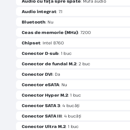
Audio cu fața spre spate
: Mufa audio
Audio integrat
: 7.1
Bluetooth
: Nu
Ceas de memorie (MHz)
: 7200
Chipset
: Intel B760
Conector D-sub
: 1 buc
Conector de fundal M.2
: 2 buc
Conector DVI
: Da
Conector eSATA
: Nu
Conector Hyper M.2
: 1 buc
Conector SATA 3
: 4 bucăți
Conector SATA III
: 4 bucăți
Conector Ultra M.2
: 1 buc