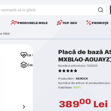
PRODUSELE MELE
TOP 360
PROMOȚII
el 1700
Placă de bază A
La Favorite
MXBL40-A0UAYZ
Comparați
Numărul articolului:
702620
Producător :
ASROCK
Numărul de articol al producătorului:
Fiabilitate:
100%
00
389
Lei