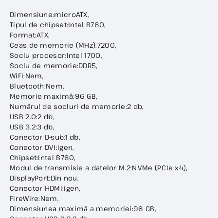
Dimensiune:microATX,
Tipul de chipset:Intel B760,
Format:ATX,
Ceas de memorie (MHz):7200,
Soclu procesor:Intel 1700,
Soclu de memorie:DDR5,
WiFi:Nem,
Bluetooth:Nem,
Memorie maximă:96 GB,
Numărul de socluri de memorie:2 db,
USB 2.0:2 db,
USB 3.2:3 db,
Conector D-sub:1 db,
Conector DVI:igen,
Chipset:Intel B760,
Modul de transmisie a datelor M.2:NVMe (PCIe x4),
DisplayPort:Din nou,
Conector HDMI:igen,
FireWire:Nem,
Dimensiunea maximă a memoriei:96 GB,