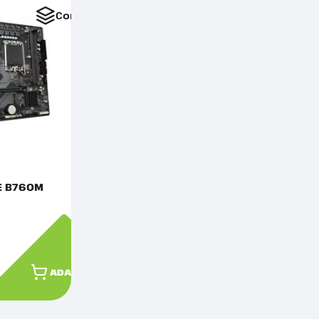
Comparați
E B760M
ADAUGĂ ÎN COȘ