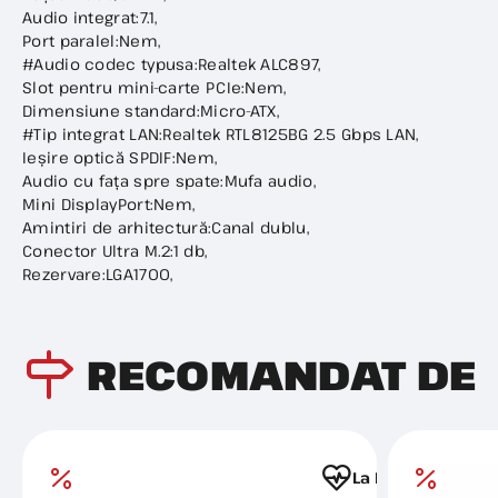
Audio integrat:7.1,
Port paralel:Nem,
#Audio codec typusa:Realtek ALC897,
Slot pentru mini-carte PCIe:Nem,
Dimensiune standard:Micro-ATX,
#Tip integrat LAN:Realtek RTL8125BG 2.5 Gbps LAN,
Ieșire optică SPDIF:Nem,
Audio cu fața spre spate:Mufa audio,
Mini DisplayPort:Nem,
Amintiri de arhitectură:Canal dublu,
Conector Ultra M.2:1 db,
Rezervare:LGA1700,
RECOMANDAT DE
La Favorite