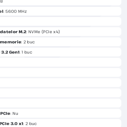
GB
el
: 5600 MHz
datelor M.2
: NVMe (PCIe x4)
e memorie
: 2 buc
 3.2 Gen1
: 1 buc
 PCIe
: Nu
PCIe 3.0 x1
: 2 buc