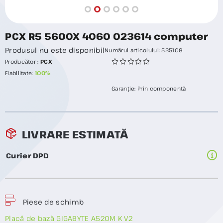
PCX R5 5600X 4060 023614 computer
Produsul nu este disponibil
Numărul articolului:
535108
Producător :
PCX
Fiabilitate:
100%
Garanție:
Prin componentă
LIVRARE ESTIMATĂ
Curier DPD
Piese de schimb
Placă de bază GIGABYTE A520M K V2