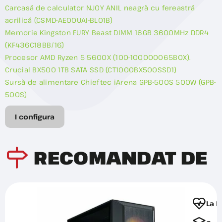
Carcasă de calculator NJOY ANIL neagră cu fereastră
acrilică (CSMD-AE00UAI-BL01B)
Memorie Kingston FURY Beast DIMM 16GB 3600MHz DDR4
(KF436C18BB/16)
Procesor AMD Ryzen 5 5600X (100-100000065BOX).
Crucial BX500 1TB SATA SSD (CT1000BX500SSD1)
Sursă de alimentare Chieftec iArena GPB-500S 500W (GPB-
500S)
I configura
RECOMANDAT DE
La F