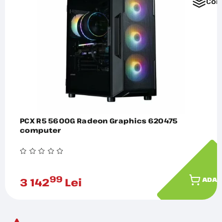
Com
PCX R5 5600G Radeon Graphics 620475
computer
99
3 142
Lei
ADAU