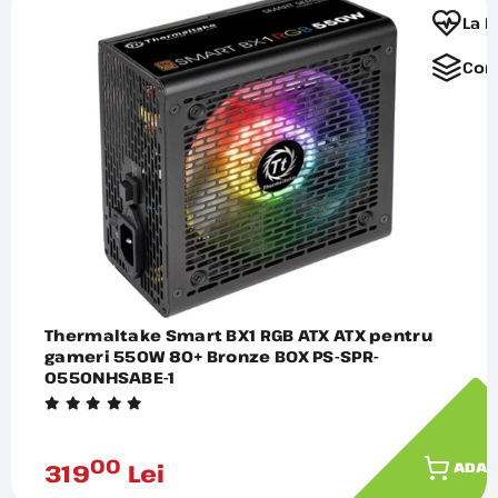
La F
Com
Thermaltake Smart BX1 RGB ATX ATX pentru
gameri 550W 80+ Bronze BOX PS-SPR-
0550NHSABE-1
00
319
Lei
ADAU