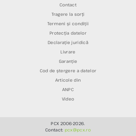
Contact
Tragere la sorți
Termeni și condiții
Protecția datelor
Declarație juridică
Livrare
Garanție
Cod de ștergere a datelor
Articole din
ANPC
Video
PCX 2006-2026.
Contact:
pcx@pcx.ro