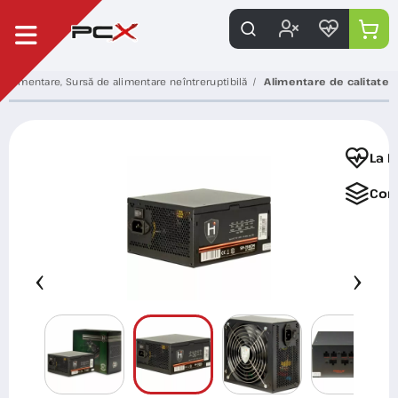
e alimentare, Sursă de alimentare neîntreruptibilă
Alimentare de calitate
La F
Com