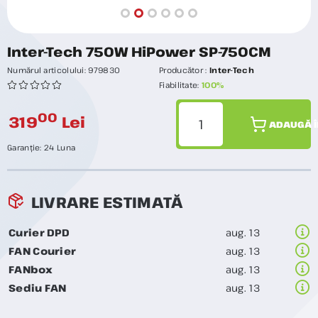
Inter-Tech 750W HiPower SP-750CM
Numărul articolului:
979830
Producător :
Inter-Tech
Fiabilitate:
100%
00
319
Lei
ADAUGĂ Î
Garanție:
24 Luna
LIVRARE ESTIMATĂ
Curier DPD
aug. 13
FAN Courier
aug. 13
FANbox
aug. 13
Sediu FAN
aug. 13