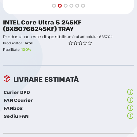
INTEL Core Ultra 5 245KF
(BX80768245KF) TRAY
Produsul nu este disponibil
Numărul articolului:
635704
Producător :
Intel
Fiabilitate:
100%
LIVRARE ESTIMATĂ
Curier DPD
FAN Courier
FANbox
Sediu FAN