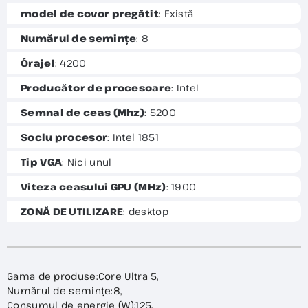
model de covor pregătit
: Există
Numărul de semințe
: 8
Órajel
: 4200
Producător de procesoare
: Intel
Semnal de ceas (Mhz)
: 5200
Soclu procesor
: Intel 1851
Tip VGA
: Nici unul
Viteza ceasului GPU (MHz)
: 1900
ZONĂ DE UTILIZARE
: desktop
Gama de produse:Core Ultra 5,
Numărul de semințe:8,
Consumul de energie (W):125,