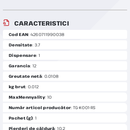
CARACTERISTICI
Cod EAN
: 4260711990038
Densitate
: 3.7
Dispensare
: 1
Garancia
: 12
Greutate netă
: 0.0108
kg brut
: 0.012
MaxMennyality
: 10
Număr articol producător
: TG-K-001-RS
Pachet (g)
: 1
Pierderi de căldură
: 10.2