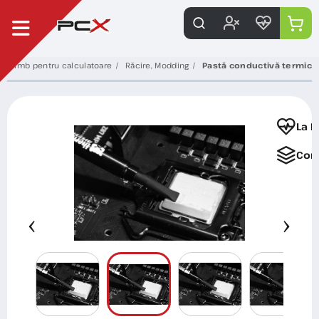
 schimb pentru calculatoare
Răcire, Modding
Pastă conductivă termic
La F
Com