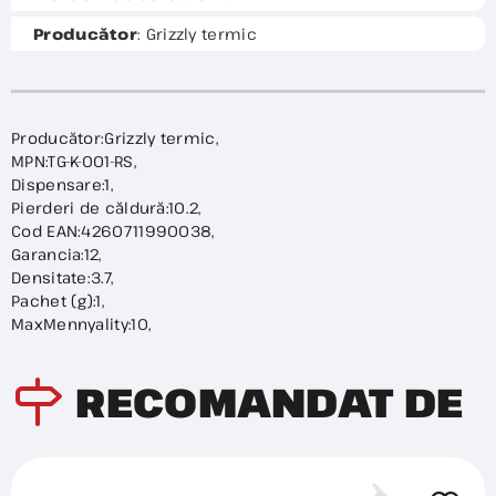
Producător
: Grizzly termic
Producător:Grizzly termic,
MPN:TG-K-001-RS,
Dispensare:1,
Pierderi de căldură:10.2,
Cod EAN:4260711990038,
Garancia:12,
Densitate:3.7,
Pachet (g):1,
MaxMennyality:10,
RECOMANDAT DE