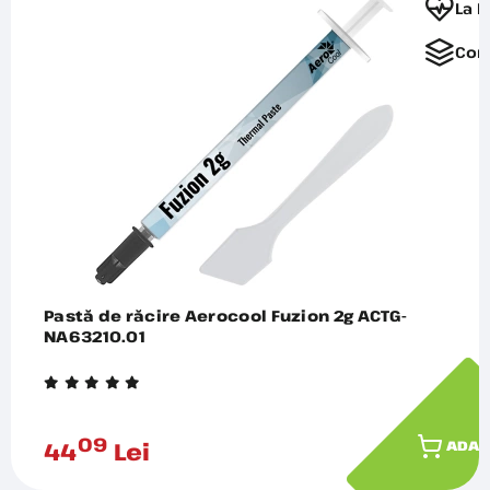
La F
Com
Pastă de răcire Aerocool Fuzion 2g ACTG-
NA63210.01
09
44
Lei
ADAU