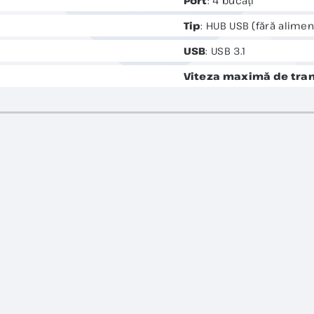
Port
: 4 bucăți
Tip
: HUB USB (fără alimen
USB
: USB 3.1
Viteza maximă de tran