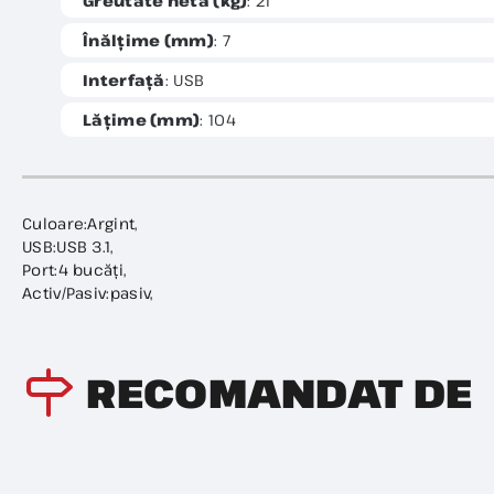
Greutate netă (kg)
: 21
Înălțime (mm)
: 7
Interfață
: USB
Lățime (mm)
: 104
Culoare:Argint,
USB:USB 3.1,
Port:4 bucăți,
Activ/Pasiv:pasiv,
RECOMANDAT DE