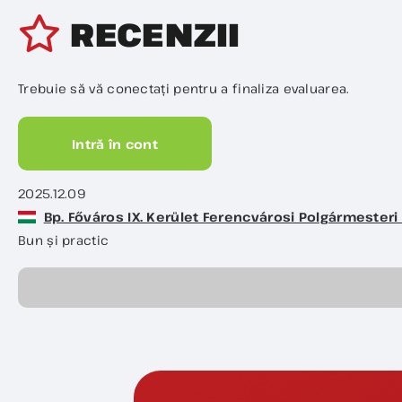
RECENZII
Trebuie să vă conectați pentru a finaliza evaluarea.
Intră în cont
2025.12.09
Bp. Főváros IX. Kerület Ferencvárosi Polgármesteri 
Bun și practic