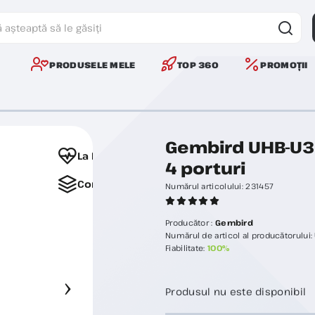
PRODUSELE MELE
TOP 360
PROMOȚII
Gembird UHB-U3P
La Favorite
4 porturi
Comparați
Numărul articolului:
231457
Producător :
Gembird
Numărul de articol al producătorului:
Fiabilitate:
100%
Produsul nu este disponibil