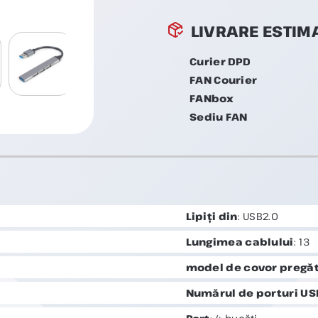
LIVRARE ESTIM
Curier DPD
FAN Courier
FANbox
Sediu FAN
Lipiți din
: USB2.0
Lungimea cablului
: 13
model de covor pregăt
Numărul de porturi US