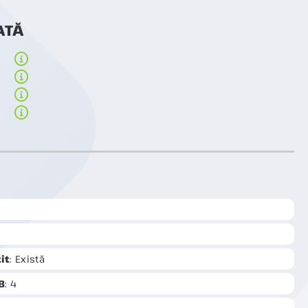
ATĂ
it
: Există
B
: 4