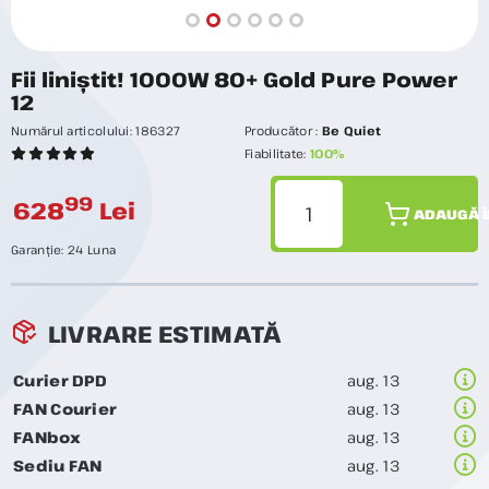
Fii liniștit! 1000W 80+ Gold Pure Power
12
Numărul articolului:
186327
Producător :
Be Quiet
Fiabilitate:
100%
99
628
Lei
ADAUGĂ Î
Garanție:
24 Luna
LIVRARE ESTIMATĂ
Curier DPD
aug. 13
FAN Courier
aug. 13
FANbox
aug. 13
Sediu FAN
aug. 13