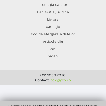
Protecția datelor
Declarație juridică
Livrare
Garanție
Cod de ștergere a datelor
Articole din
ANPC
Video
PCX 2006-2026.
Contact:
pcx@pcx.ro
Gestionarea cookie-urilor / cookie-urilor
Utilizăm