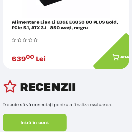
Alimentare Lian Li EDGE EG850 80 PLUS Gold,
PCIe 5.1, ATX 3.1 - 850 wați, negru
00
639
Lei
ADAU
RECENZII
Trebuie să vă conectați pentru a finaliza evaluarea.
Intră în cont