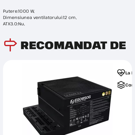
Putere:1000 W,
Dimensiunea ventilatorului:12 cm,
ATX3.0:Nu,
RECOMANDAT DE
La F
Com