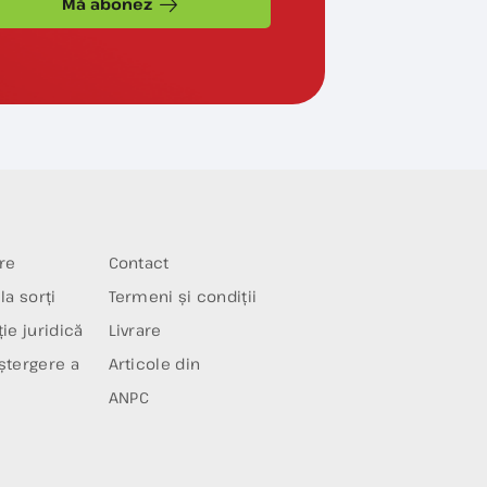
Mă abonez
re
Contact
la sorți
Termeni și condiții
ie juridică
Livrare
ștergere a
Articole din
ANPC