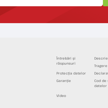
Întrebări și
Descrie
răspunsuri
Tragere 
Protecția datelor
Declaraț
Garanție
Cod de 
datelor
Video