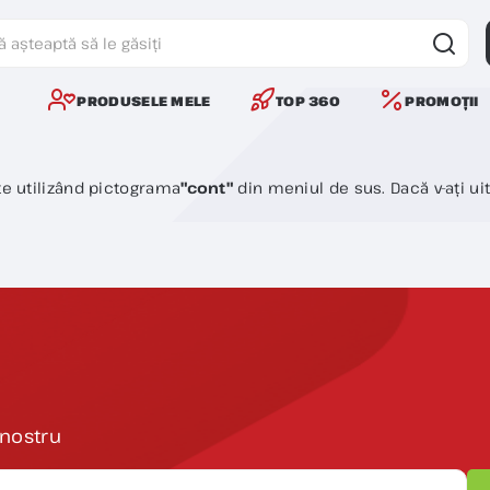
PRODUSELE MELE
TOP 360
PROMOȚII
ite utilizând pictograma
"cont"
din meniul de sus. Dacă v-ați uit
 nostru