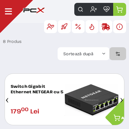
8 Produs
Sortează după
Switch Gigabit
Ethernet NETGEAR cu 5
porturi (GS305E-
100PES)
00
179
Lei
ADA