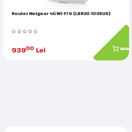
Router Netgear 4G Wi-Fi 6 (LBR20-100EUS)
00
939
Lei
ADAU