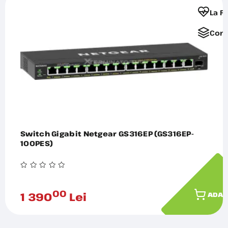
La F
Comp
Switch Gigabit Netgear GS316EP (GS316EP-
100PES)
00
1 390
Lei
ADAU