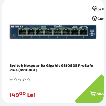
La F
Comp
Switch Netgear 8x Gigabit GS108GE ProSafe
Plus (GS108GE)
00
149
Lei
ADAU