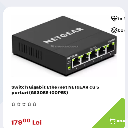
La F
Comp
Switch Gigabit Ethernet NETGEAR cu 5
porturi (GS305E-100PES)
00
179
Lei
ADAU