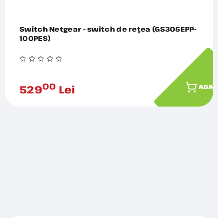
Switch Netgear - switch de rețea (GS305EPP-
100PES)
00
529
Lei
ADAU