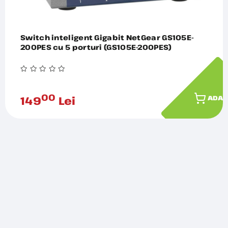
Switch inteligent Gigabit NetGear GS105E-
200PES cu 5 porturi (GS105E-200PES)
00
149
Lei
ADAU