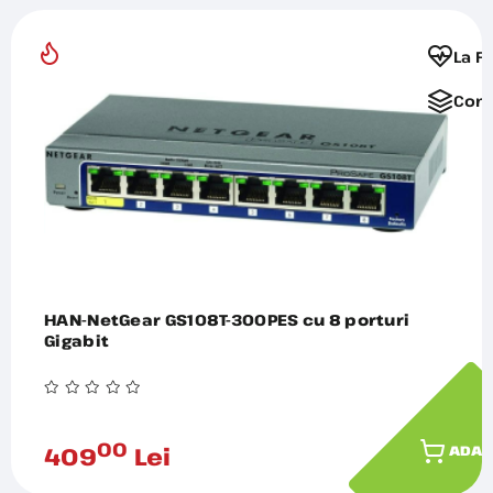
La F
Comp
HAN-NetGear GS108T-300PES cu 8 porturi
Gigabit
00
409
Lei
ADAU