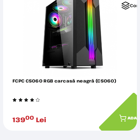
Com
FCPC CS060 RGB carcasă neagră (CS060)
00
139
Lei
ADAU