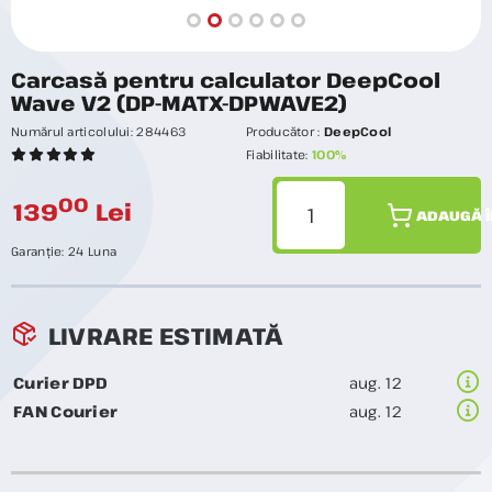
Carcasă pentru calculator DeepCool
Wave V2 (DP-MATX-DPWAVE2)
Numărul articolului:
284463
Producător :
DeepCool
Fiabilitate:
100%
00
139
Lei
ADAUGĂ Î
Garanție:
24 Luna
LIVRARE ESTIMATĂ
Curier DPD
aug. 12
FAN Courier
aug. 12