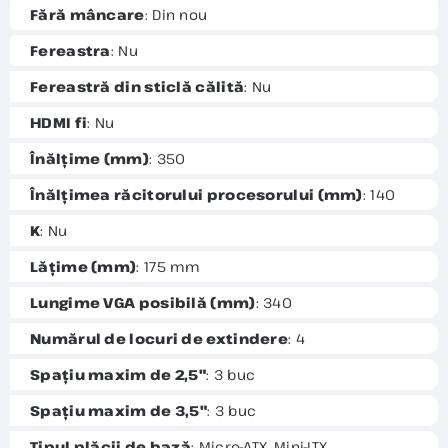
Fără mâncare
: Din nou
Fereastra
: Nu
Fereastră din sticlă călită
: Nu
HDMI fi
: Nu
Înălțime (mm)
: 350
Înălțimea răcitorului procesorului (mm)
: 140
K
: Nu
Lățime (mm)
: 175 mm
Lungime VGA posibilă (mm)
: 340
Numărul de locuri de extindere
: 4
Spațiu maxim de 2,5"
: 3 buc
Spațiu maxim de 3,5"
: 3 buc
Tipul plăcii de bază
: Micro-ATX, Mini-ITX