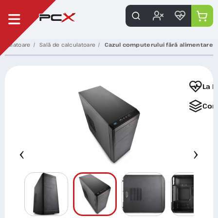
alculatoare
Sală de calculatoare
Cazul computerului fără alimentare
La F
Com