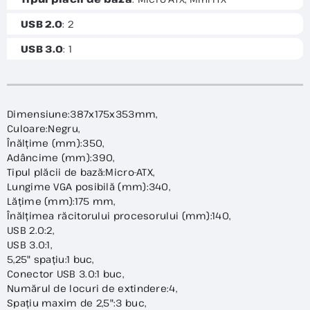
USB 2.0
: 2
USB 3.0
: 1
Dimensiune:387x175x353mm,
Culoare:Negru,
Înălțime (mm):350,
Adâncime (mm):390,
Tipul plăcii de bază:Micro-ATX,
Lungime VGA posibilă (mm):340,
Lățime (mm):175 mm,
Înălțimea răcitorului procesorului (mm):140,
USB 2.0:2,
USB 3.0:1,
5,25" spațiu:1 buc,
Conector USB 3.0:1 buc,
Numărul de locuri de extindere:4,
Spațiu maxim de 2,5":3 buc,