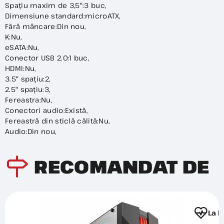
Spațiu maxim de 3,5":3 buc,
Dimensiune standard:microATX,
Fără mâncare:Din nou,
K:Nu,
eSATA:Nu,
Conector USB 2.0:1 buc,
HDMI:Nu,
3.5" spațiu:2,
2.5" spațiu:3,
Fereastra:Nu,
Conectori audio:Există,
Fereastră din sticlă călită:Nu,
Audio:Din nou,
RECOMANDAT DE
La F