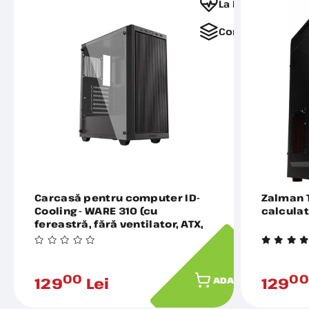
La Favorite
Comparați
Carcasă pentru computer ID-
Zalman 
Cooling - WARE 310 (cu
calculat
fereastră, fără ventilator, ATX,
USB 3.0, 1xUSB-C, 1xUSB 2.0,
negru)
00
0
129
Lei
129
ADAUGĂ ÎN COȘ