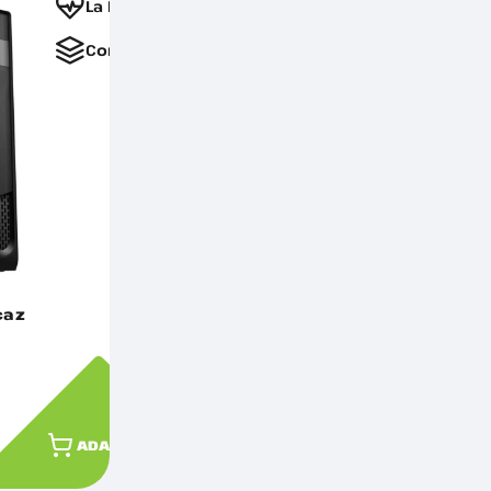
La Favorite
Comparați
caz
ADAUGĂ ÎN COȘ