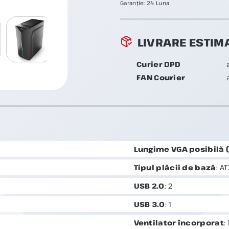
Garanție:
24 Luna
LIVRARE ESTIM
Curier DPD
FAN Courier
Lungime VGA posibilă
Tipul plăcii de bază
: AT
USB 2.0
: 2
USB 3.0
: 1
Ventilator încorporat
: 