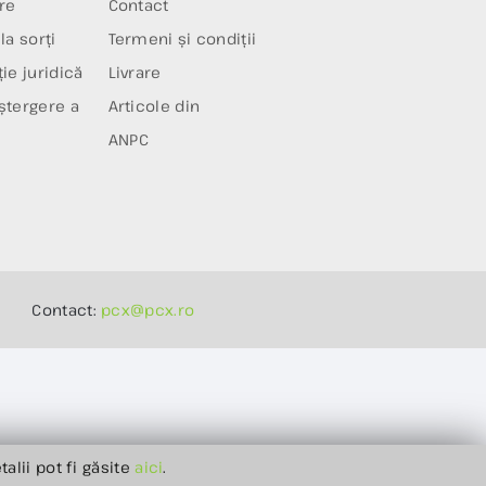
re
Contact
la sorți
Termeni și condiții
ie juridică
Livrare
ștergere a
Articole din
ANPC
Contact:
pcx@pcx.ro
talii pot fi găsite
aici
.