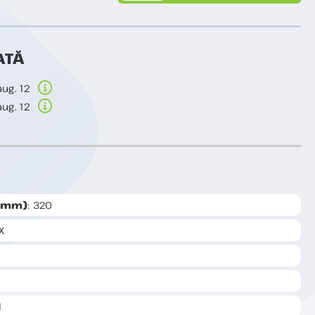
ATĂ
aug. 12
aug. 12
 (mm)
: 320
X
1