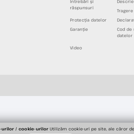
Întrebări și
Descrie
răspunsuri
Tragere 
Protecția datelor
Declaraț
Garanție
Cod de 
datelor
Video
urilor / cookie-urilor
Utilizăm cookie-uri pe site, ale căror de