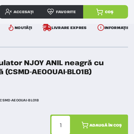
ACCESAȚI
FAVORITE
COȘ
NOUTĂȚI
LIVRARE EXPRES
INFORMAȚII
ulator NJOY ANIL neagră cu
că (CSMD-AE00UAI-BL01B)
CSMD-AE00UAI-BL01B
ADAUGĂ ÎN COȘ