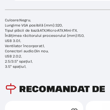
Culoare:Negru,
Lungime VGA posibilă (mm):320,
Tipul plăcii de bază:ATX,Micro-ATX,Mini-ITX,
Înălțimea răcitorului procesorului (mm):150,
USB 3.0:1,
Ventilator încorporat:1,
Conectori audio:Din nou,
USB 2.0:2,
2.5/3.5" spațiu:1,
3.5" spațiu:1,
RECOMANDAT DE