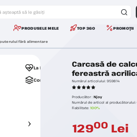
PRODUSELE MELE
TOP 360
PROMOȚII
uterului fără alimentare
Carcasă de calc
La Favorite
fereastră acrili
Comparați
Numărul articolului:
959814
Producător :
Njoy
Numărul de articol al producătorului:
Fiabilitate:
100%
00
129
Lei