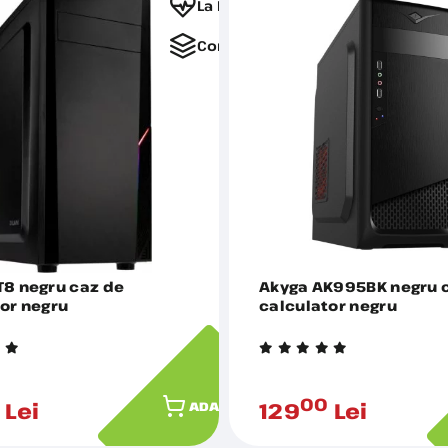
La Favorite
Comparați
T8 negru caz de
Akyga AK995BK negru 
or negru
calculator negru
0
00
Lei
129
Lei
ADAUGĂ ÎN COȘ