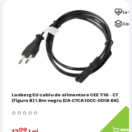
La F
Com
Lanberg EU cablu de alimentare CEE 7/16 - C7
(figura 8) 1.8m negru (CA-C7CA-10CC-0018-BK)
09
12
Lei
ADAU