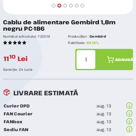
Cablu de alimentare Gembird 1,8m
negru PC-186
Numărul articolului:
732519
Producător :
Gembird
Fiabilitate:
99.19%
10
11
Lei
ADAUGĂ Î
Garanție:
24 Luna
LIVRARE ESTIMATĂ
Curier DPD
aug. 13
FAN Courier
aug. 13
FANbox
aug. 13
Sediu FAN
aug. 13