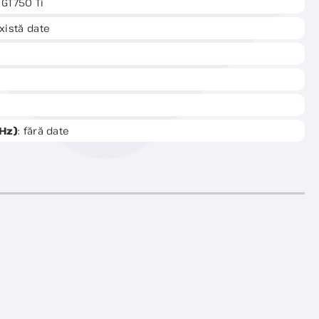
a GT750 Ti
există date
Hz)
: fără date