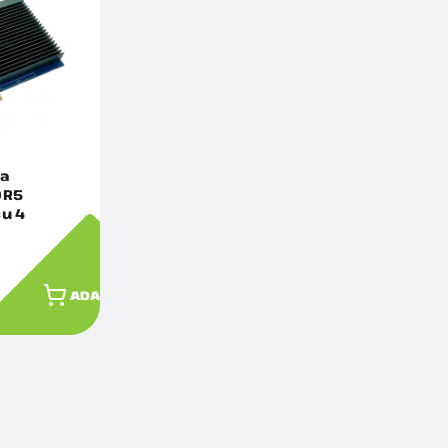
ia
DR5
u 4
pasivă
ioasă pe
CIe 2.0,
ADAUGĂ ÎN COȘ