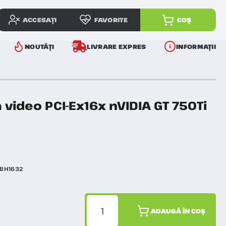
ACCESAȚI
FAVORITE
COȘ
NOUTĂȚI
LIVRARE EXPRES
INFORMAȚII
video PCI-Ex16x nVIDIA GT 750Ti
BH1632
ADAUGĂ ÎN COȘ