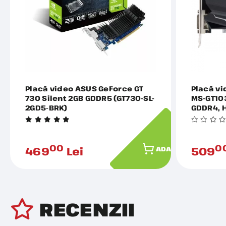
Placă video ASUS GeForce GT
Placă vi
730 Silent 2GB GDDR5 (GT730-SL-
MS-GT10
2GD5-BRK)
GDDR4, 
00
0
469
Lei
509
ADAUGĂ ÎN COȘ
RECENZII