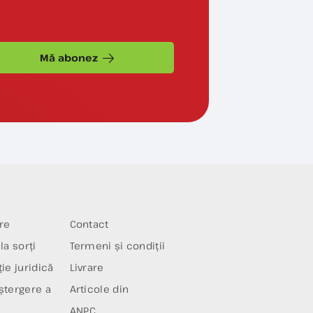
Mă abonez
re
Contact
la sorți
Termeni și condiții
ie juridică
Livrare
ștergere a
Articole din
ANPC