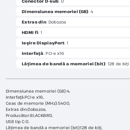
Conector D-sub
: 0
Dimensiunea memoriei (GB)
: 4
Extras din
: Dobozos
HDMI fi
: 1
Ieșire DisplayPort
: 1
Interfață
: PCI-e x16
Lățimea de bandă a memoriei (bit)
: 128 de biți
Dimensiunea memoriei (GB):4,
Interfață:PCI-e x16,
Ceas de memorie (MHz):5400,
Extras din:Dobozos,
Producător:BLACKBIRD,
USB tip C:0,
Lățimea de bandă a memoriei (bit):128 de biți,