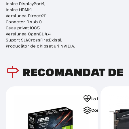
Ieșire DisplayPort:1,
Ieșire HDMI:1,
Versiunea DirectX:11,
Conector D-sub:0,
Ceas privat:1085,
Versiunea OpenGL:4.4,
Suport SLI/CrossFire:Există,
Producător de chipset-uri:NVIDIA,
RECOMANDAT DE
La Favorite
Comparați