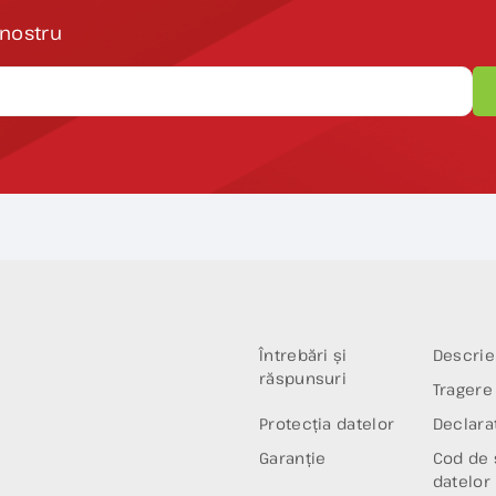
 nostru
Întrebări și
Descrie
răspunsuri
Tragere 
Protecția datelor
Declaraț
Garanție
Cod de 
datelor