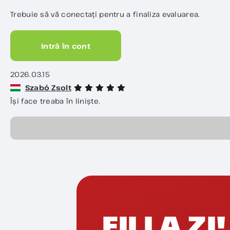
Trebuie să vă conectați pentru a finaliza evaluarea.
Intră în cont
2026.03.15
Szabó Zsolt
Își face treaba în liniște.
FII LA ZI!