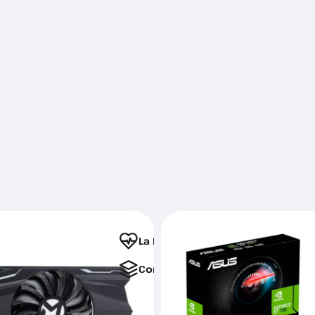
La Favorite
Comparați