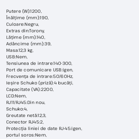
Putere (W):1200,
Înălțime (mm):190,
Culoare:Negru,
Extras din:Torony,
Lățime (mm):140,
Adâncime (mm):39,
Masa:12,3 kg,
USB:Nem,
Tensiunea de intrare:140-300,
Port de comunicare USB:igen,
Frecvența de intrare:50/60Hz,
Ieșire Schuko (priză):4 bucăți,
Capacitate (VA):2200,
LCD:Nem,
RJ11/RJ45:Din nou,
Schuko:4,
Greutate netă:12,3,
Conector RJ45:2,
Protecția liniei de date RJ-45:igen,
portul soros:Nem,