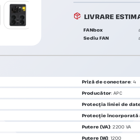
LIVRARE ESTIM
FANbox
Sediu FAN
Priză de conectare
: 4
Producător
: APC
Protecția liniei de dat
Protecție încorporată a
Putere (VA)
: 2200 VA
Putere (W)
: 1200