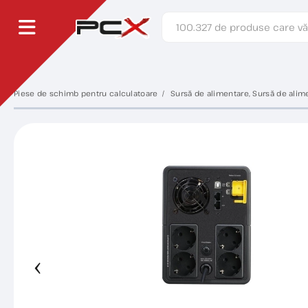
Piese de schimb pentru calculatoare
Sursă de alimentare, Sursă de alime