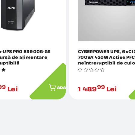
k-UPS PRO BR900G-GR
CYBERPOWER UPS, 6xC13
ursă de alimentare
700VA 420W Active PFC
uptibilă
neîntreruptibil de cul
pură, LINE-INTERRACtab
LCD color, 1U rack
CP700EIPFCRM1U
99
99
Lei
1 489
Lei
ADAUGĂ ÎN COȘ