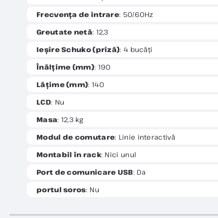
Frecvența de intrare
: 50/60Hz
Greutate netă
: 12,3
Ieșire Schuko (priză)
: 4 bucăți
Înălțime (mm)
: 190
Lățime (mm)
: 140
LCD
: Nu
Masa
: 12,3 kg
Modul de comutare
: Linie interactivă
Montabil în rack
: Nici unul
Port de comunicare USB
: Da
portul soros
: Nu