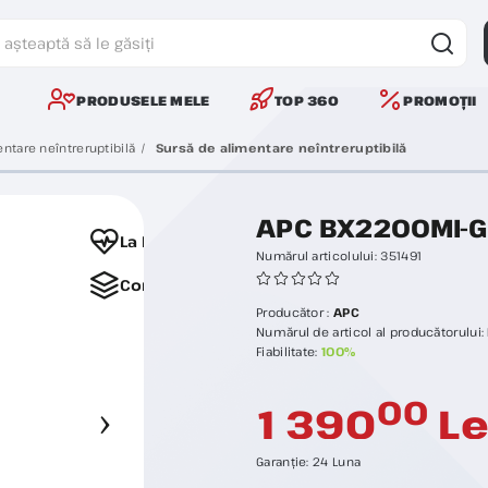
PRODUSELE MELE
TOP 360
PROMOȚII
ntare neîntreruptibilă
Sursă de alimentare neîntreruptibilă
APC BX2200MI-G
La Favorite
Numărul articolului:
351491
Comparați
Producător :
APC
Numărul de articol al producătorului:
Fiabilitate:
100%
00
1 390
Le
Garanție:
24 Luna