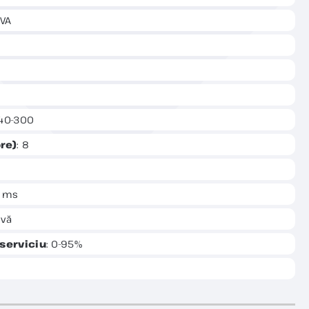
 VA
140-300
re)
: 8
6 ms
ivă
 serviciu
: 0-95%