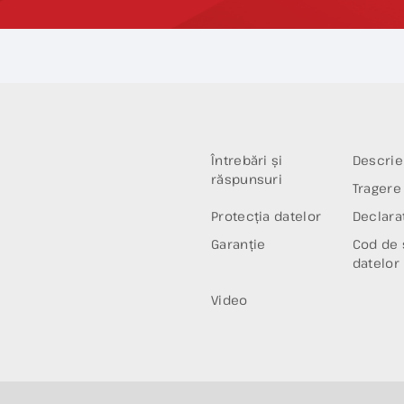
Întrebări și
Descrie
răspunsuri
Tragere 
Protecția datelor
Declaraț
Garanție
Cod de 
datelor
Video