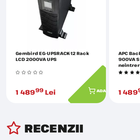
Gembird EG-UPSRACK-12 Rack
APC Bac
LCD 2000VA UPS
900VA S
neîntrer
99
1 489
Lei
1 489
ADAUGĂ ÎN COȘ
RECENZII