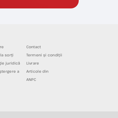
re
Contact
la sorți
Termeni și condiții
ie juridică
Livrare
ștergere a
Articole din
ANPC