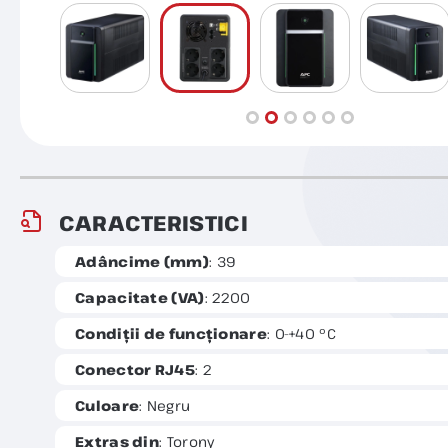
CARACTERISTICI
Adâncime (mm)
: 39
Capacitate (VA)
: 2200
Condiții de funcționare
: 0-+40 °C
Conector RJ45
: 2
Culoare
: Negru
Extras din
: Torony