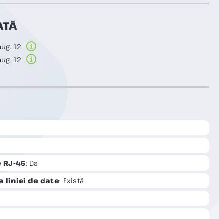
ATĂ
aug. 12
aug. 12
e RJ-45
: Da
 liniei de date
: Există