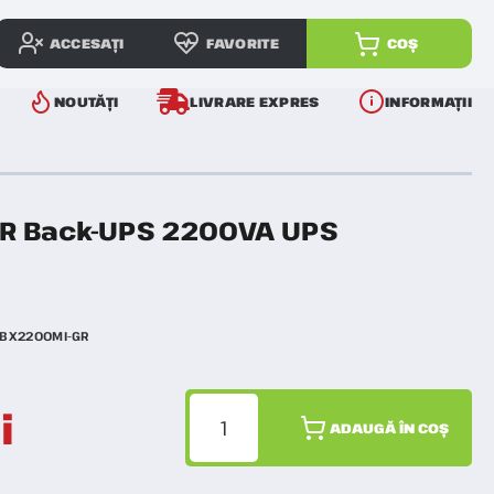
ACCESAȚI
FAVORITE
COȘ
NOUTĂȚI
LIVRARE EXPRES
INFORMAȚII
R Back-UPS 2200VA UPS
BX2200MI-GR
i
ADAUGĂ ÎN COȘ