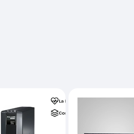
La Favorite
Comparați