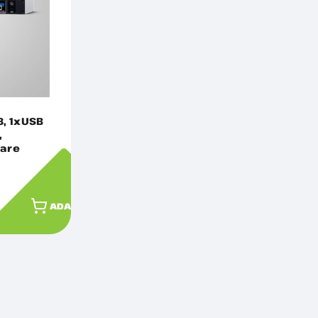
, 1xUSB
,
oare
le, AVR,
ADAUGĂ ÎN COȘ