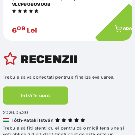
VLCP6060900B
09
6
Lei
ADAU
RECENZII
Trebuie să vă conectați pentru a finaliza evaluarea.
Intră în cont
2026.05.30
Tóth-Pataki István
Trebuie să fiți atenți cu el pentru că o mică tensiune și
veți obține 2 din 1, dacă țineți cont de asta, este un