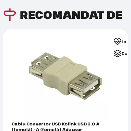
RECOMANDAT DE
La F
Com
Cablu Convertor USB Kolink USB 2.0 A
(femelă) - A (femelă) Adaptor