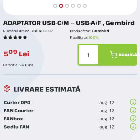
ADAPTATOR USB-C/M -- USB-A/F , Gembird
Numărul articolului:
400367
Producător :
Gembird
Fiabilitate:
100%
09
5
Lei
ADAUGĂ Î
Garanție:
24 Luna
LIVRARE ESTIMATĂ
Curier DPD
aug. 12
FAN Courier
aug. 12
FANbox
aug. 12
Sediu FAN
aug. 12